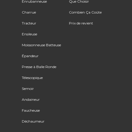
Enrubanneuse
Que Choisir
Charrue
Combien Ça Coûte
Tracteur
Prix de revient
Ensileuse
Moissonneuse Batteuse
Épandeur
Presse à Balle Ronde
Télescopique
Semoir
Andaineur
Faucheuse
Déchaumeur