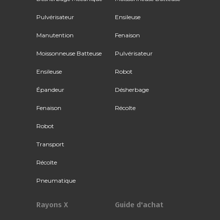
Pulvérisateur
Ensileuse
Manutention
Fenaison
Moissonneuse Batteuse
Pulvérisateur
Ensileuse
Robot
Épandeur
Désherbage
Fenaison
Récolte
Robot
Transport
Récolte
Pneumatique
Rayons X
Guide d'achat