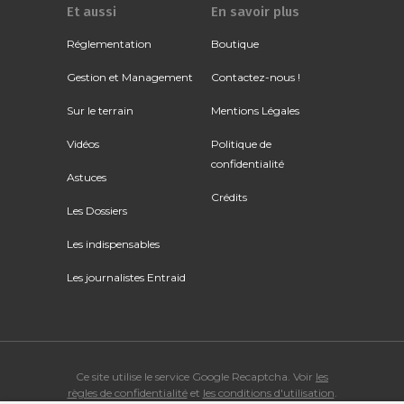
Et aussi
En savoir plus
Réglementation
Boutique
Gestion et Management
Contactez-nous !
Sur le terrain
Mentions Légales
Vidéos
Politique de
confidentialité
Astuces
Crédits
Les Dossiers
Les indispensables
Les journalistes Entraid
Ce site utilise le service Google Recaptcha. Voir
les
règles de confidentialité
et
les conditions d'utilisation
.