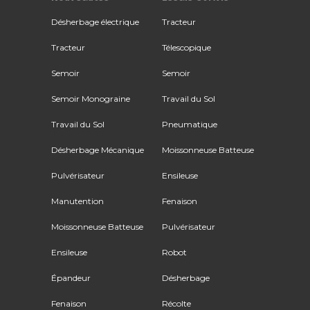
Désherbage électrique
Tracteur
Tracteur
Télescopique
Semoir
Semoir
Semoir Monograine
Travail du Sol
Travail du Sol
Pneumatique
Désherbage Mécanique
Moissonneuse Batteuse
Pulvérisateur
Ensileuse
Manutention
Fenaison
Moissonneuse Batteuse
Pulvérisateur
Ensileuse
Robot
Épandeur
Désherbage
Fenaison
Récolte