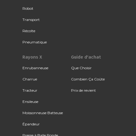
Robot
Transport
Récolte
Pneumatique
Rayons X
Guide d'achat
Enrubanneuse
Que Choisir
Charrue
Combien Ça Coûte
Tracteur
Prix de revient
Ensileuse
Moissonneuse Batteuse
Épandeur
Presse à Balle Ronde