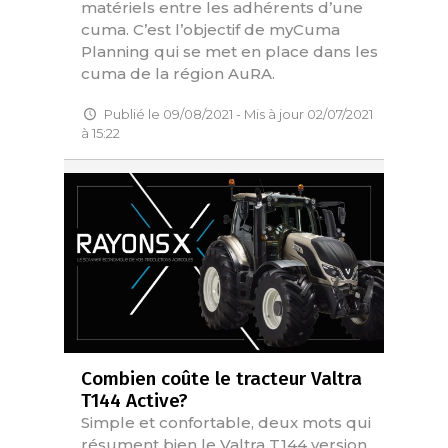
matériels entre les adhérents d’une
cuma. C’est l’objectif de myCuma
Planning qui se met en place dans les
cuma de la région AuRA.
Publié le 09/08/2021 - Mis à jour 02/07/2021
à 15:22
Combien coûte le tracteur Valtra
T144 Active?
Simple et confortable, deux mots qui
résument bien le Valtra T144 version