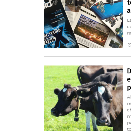
t
a
L
c
r
D
e
p
A
r
c
m
p
t