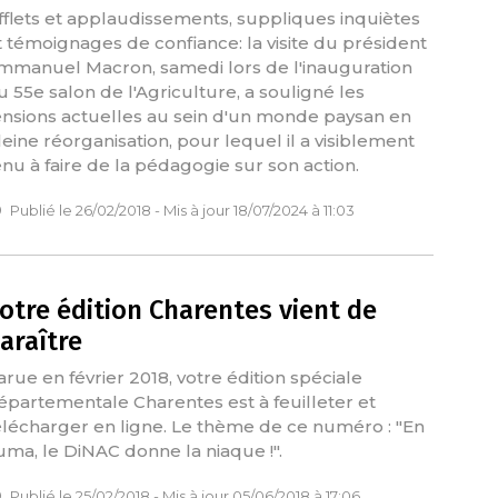
ifflets et applaudissements, suppliques inquiètes
t témoignages de confiance: la visite du président
mmanuel Macron, samedi lors de l'inauguration
u 55e salon de l'Agriculture, a souligné les
ensions actuelles au sein d'un monde paysan en
leine réorganisation, pour lequel il a visiblement
enu à faire de la pédagogie sur son action.
Publié le 26/02/2018 - Mis à jour 18/07/2024 à 11:03
otre édition Charentes vient de
araître
arue en février 2018, votre édition spéciale
épartementale Charentes est à feuilleter et
élécharger en ligne. Le thème de ce numéro : "En
uma, le DiNAC donne la niaque !".
Publié le 25/02/2018 - Mis à jour 05/06/2018 à 17:06