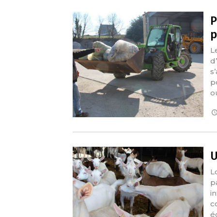
P
p
L
d
s
po
o
U
L
p
i
c
é