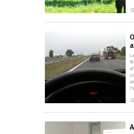
O
a
L
B
d
c
s
l’
A