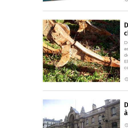
D
c
D
a
d
E
c
D
à