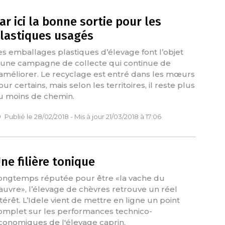
ar ici la bonne sortie pour les
lastiques usagés
es emballages plastiques d’élevage font l’objet
’une campagne de collecte qui continue de
’améliorer. Le recyclage est entré dans les mœurs
ur certains, mais selon les territoires, il reste plus
u moins de chemin.
Publié le 28/02/2018 - Mis à jour 21/03/2018 à 17:06
ne filière tonique
ongtemps réputée pour être «la vache du
auvre», l’élevage de chèvres retrouve un réel
ntérêt. L’Idele vient de mettre en ligne un point
omplet sur les performances technico-
conomiques de l'élevage caprin.