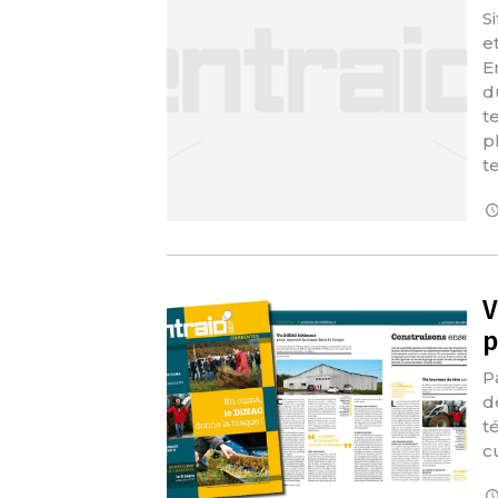
S
e
E
d
t
p
t
V
p
P
d
t
c