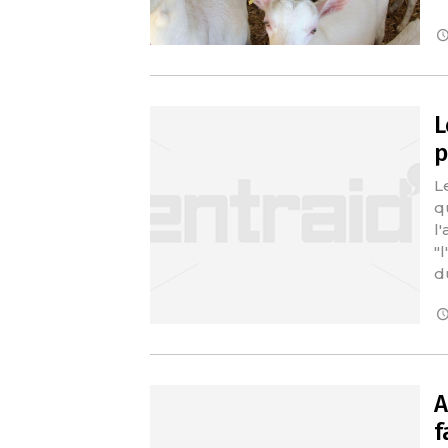
L
p
L
q
l
"
d
A
f