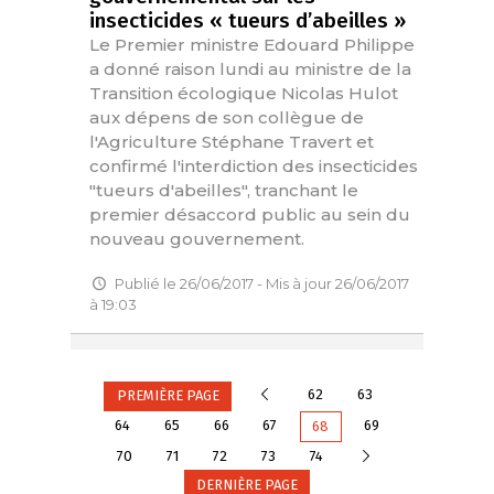
insecticides « tueurs d’abeilles »
Le Premier ministre Edouard Philippe
a donné raison lundi au ministre de la
Transition écologique Nicolas Hulot
aux dépens de son collègue de
l'Agriculture Stéphane Travert et
confirmé l'interdiction des insecticides
"tueurs d'abeilles", tranchant le
premier désaccord public au sein du
nouveau gouvernement.
Publié le 26/06/2017 - Mis à jour 26/06/2017
à 19:03
Précédente
62
63
PREMIÈRE PAGE
64
65
66
67
69
68
Suivante
70
71
72
73
74
DERNIÈRE PAGE