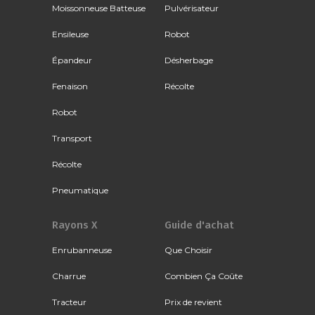
Moissonneuse Batteuse
Pulvérisateur
Ensileuse
Robot
Épandeur
Désherbage
Fenaison
Récolte
Robot
Transport
Récolte
Pneumatique
Rayons X
Guide d'achat
Enrubanneuse
Que Choisir
Charrue
Combien Ça Coûte
Tracteur
Prix de revient