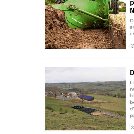
p
N
D
a
c
D
L
n
t
b
d’
p