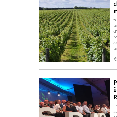
d
m
"C
p
d
r
a
p
P
é
R
L
a