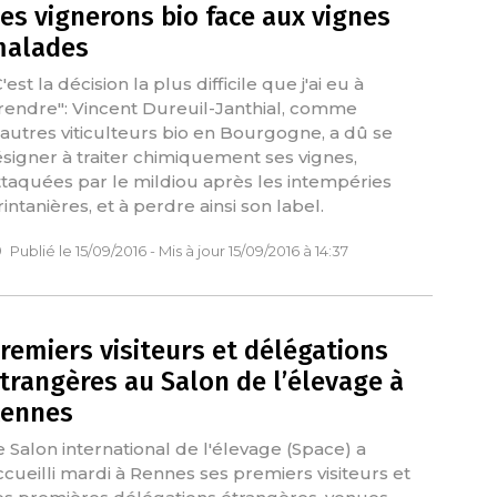
es vignerons bio face aux vignes
alades
'est la décision la plus difficile que j'ai eu à
rendre": Vincent Dureuil-Janthial, comme
'autres viticulteurs bio en Bourgogne, a dû se
ésigner à traiter chimiquement ses vignes,
ttaquées par le mildiou après les intempéries
rintanières, et à perdre ainsi son label.
Publié le 15/09/2016 - Mis à jour 15/09/2016 à 14:37
remiers visiteurs et délégations
trangères au Salon de l’élevage à
ennes
e Salon international de l'élevage (Space) a
ccueilli mardi à Rennes ses premiers visiteurs et