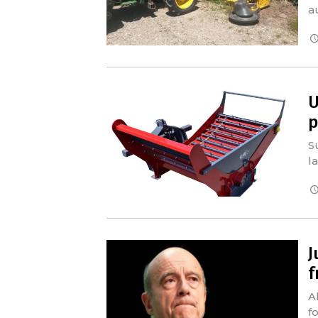
a
U
p
S
l
J
f
A
f