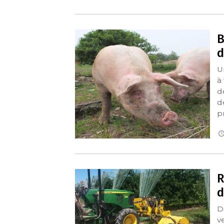
B
d
U
à
d
d
p
R
d
D
v