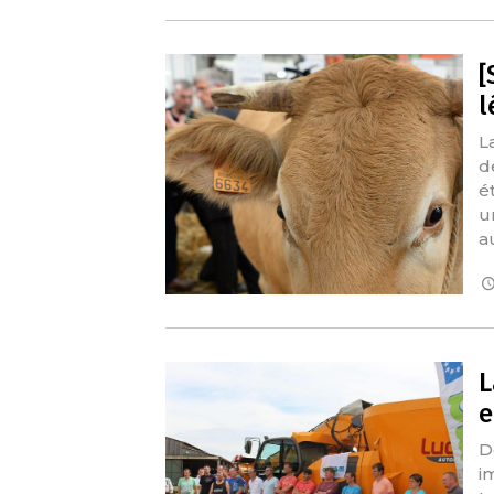
[
l
L
d
é
u
a
L
e
D
i