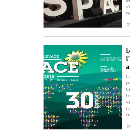
s
s
n
L
l
a
L
p
t
t
v
f
m