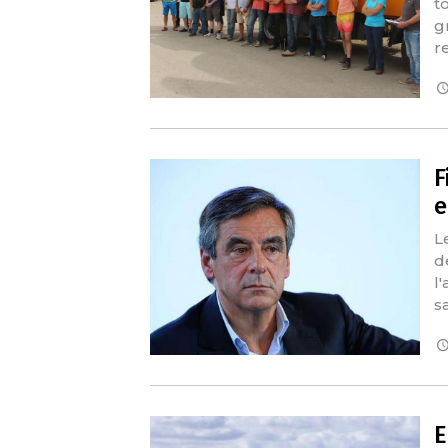
t
g
r
F
e
L
d
l
s
E