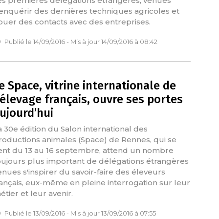
es premières délégations étrangères, venues
'enquérir des dernières techniques agricoles et
ouer des contacts avec des entreprises.
Publié le 14/09/2016 - Mis à jour 14/09/2016 à 08:42
e Space, vitrine internationale de
’élevage français, ouvre ses portes
ujourd’hui
a 30e édition du Salon international des
roductions animales (Space) de Rennes, qui se
ient du 13 au 16 septembre, attend un nombre
oujours plus important de délégations étrangères
enues s'inspirer du savoir-faire des éleveurs
rançais, eux-même en pleine interrogation sur leur
étier et leur avenir.
Publié le 13/09/2016 - Mis à jour 13/09/2016 à 07:55