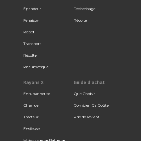
Épandeur
Désherbage
Fenaison
Récolte
Robot
Transport
Récolte
Pneumatique
Rayons X
Guide d'achat
Enrubanneuse
Que Choisir
Charrue
Combien Ça Coûte
Tracteur
Prix de revient
Ensileuse
Moissonneuse Batteuse