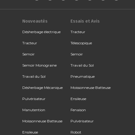
Nouveautés
Essais et Avis
Désherbage électrique
Tracteur
Tracteur
Télescopique
Semoir
Semoir
Semoir Monograine
Travail du Sol
Travail du Sol
Pneumatique
Désherbage Mécanique
Moissonneuse Batteuse
Pulvérisateur
Ensileuse
Manutention
Fenaison
Moissonneuse Batteuse
Pulvérisateur
Ensileuse
Robot