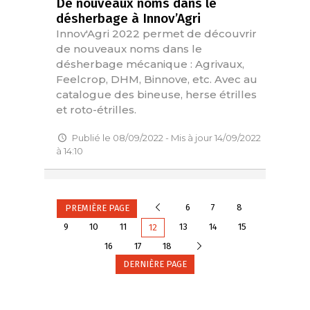
De nouveaux noms dans le
désherbage à Innov’Agri
Innov'Agri 2022 permet de découvrir
de nouveaux noms dans le
désherbage mécanique : Agrivaux,
Feelcrop, DHM, Binnove, etc. Avec au
catalogue des bineuse, herse étrilles
et roto-étrilles.
Publié le 08/09/2022 - Mis à jour 14/09/2022
à 14:10
Précédente
6
7
8
PREMIÈRE PAGE
9
10
11
13
14
15
12
Suivante
16
17
18
DERNIÈRE PAGE