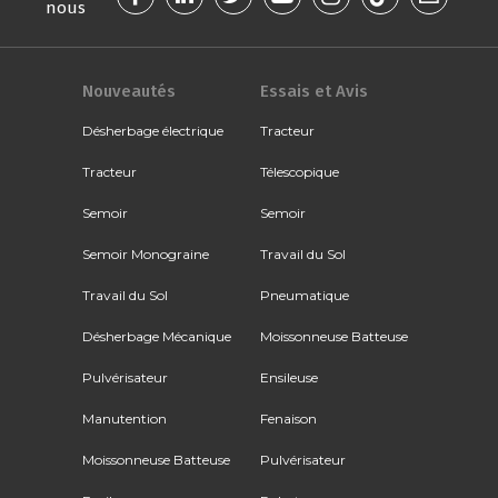
nous
Nouveautés
Essais et Avis
Désherbage électrique
Tracteur
Tracteur
Télescopique
Semoir
Semoir
Semoir Monograine
Travail du Sol
Travail du Sol
Pneumatique
Désherbage Mécanique
Moissonneuse Batteuse
Pulvérisateur
Ensileuse
Manutention
Fenaison
Moissonneuse Batteuse
Pulvérisateur