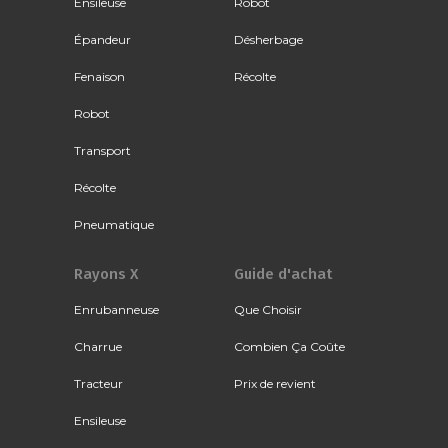
Ensileuse
Robot
Épandeur
Désherbage
Fenaison
Récolte
Robot
Transport
Récolte
Pneumatique
Rayons X
Guide d'achat
Enrubanneuse
Que Choisir
Charrue
Combien Ça Coûte
Tracteur
Prix de revient
Ensileuse