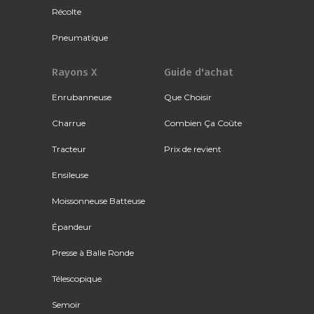
Récolte
Pneumatique
Rayons X
Guide d'achat
Enrubanneuse
Que Choisir
Charrue
Combien Ça Coûte
Tracteur
Prix de revient
Ensileuse
Moissonneuse Batteuse
Épandeur
Presse à Balle Ronde
Télescopique
Semoir