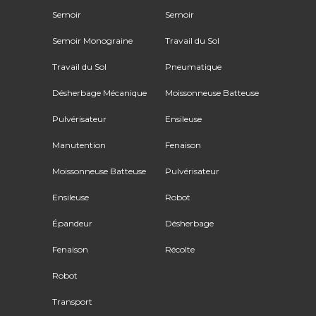
Semoir
Semoir
Semoir Monograine
Travail du Sol
Travail du Sol
Pneumatique
Désherbage Mécanique
Moissonneuse Batteuse
Pulvérisateur
Ensileuse
Manutention
Fenaison
Moissonneuse Batteuse
Pulvérisateur
Ensileuse
Robot
Épandeur
Désherbage
Fenaison
Récolte
Robot
Transport