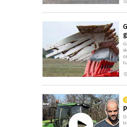
G
g
G
d
c
t
p
D
t