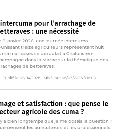
’intercuma pour l’arrachage de
etteraves : une nécessité
e 9 janvier 2026, une journée intercuma
éunissant treize agriculteurs représentant huit
uma marnaises se déroulait à Chalons-en-
hampagne dans la Marne sur la thématique des
rrachages de betteraves.
Publié le 02/04/2026 - Mis à jour 06/03/2026 à 16:00
mage et satisfaction : que pense le
ecteur agricole des cuma ?
l y a bien longtemps que je me posais la question ?
ue pensent les agriculteurs et les professionnels