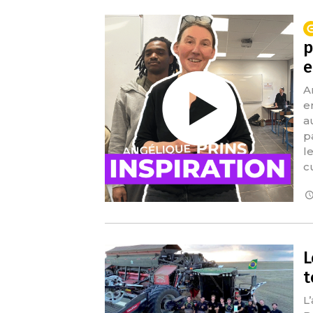
p
e
A
e
a
p
le
c
L
t
L