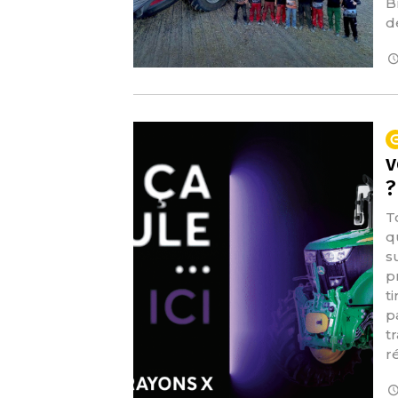
B
d
v
?
T
qu
s
p
t
p
t
r