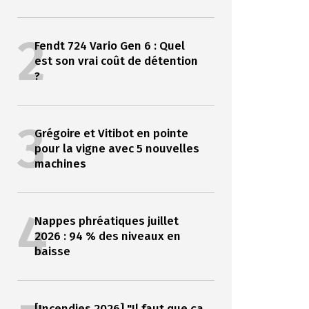
2
Fendt 724 Vario Gen 6 : Quel
est son vrai coût de détention
?
3
Grégoire et Vitibot en pointe
pour la vigne avec 5 nouvelles
machines
4
Nappes phréatiques juillet
2026 : 94 % des niveaux en
baisse
[Incendies 2026] "Il faut que ça