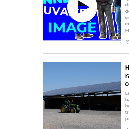
d
d
s
e
M
H
r
c
L
b
b
t
p