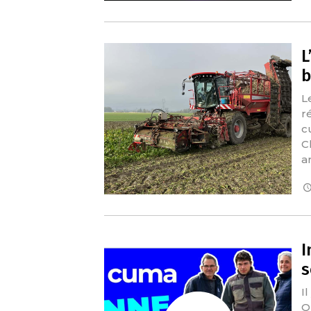
L
b
L
r
c
C
a
I
s
I
Q