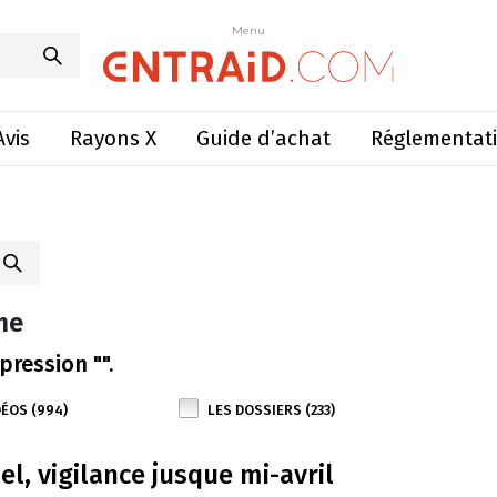
Menu
Avis
Rayons X
Guide d’achat
Réglementat
he
pression "".
DÉOS (994)
LES DOSSIERS (233)
el, vigilance jusque mi-avril