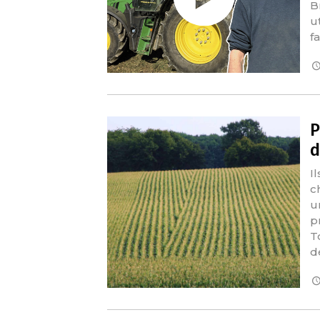
B
ut
f
P
d
I
c
u
p
T
d