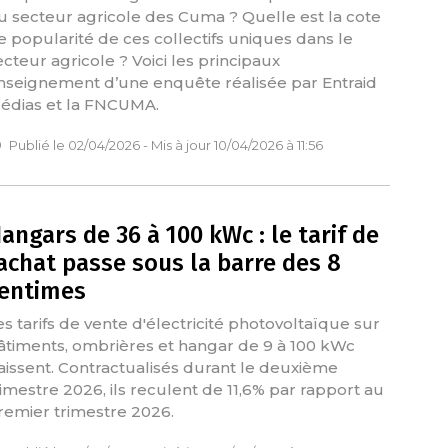
u secteur agricole des Cuma ? Quelle est la cote
e popularité de ces collectifs uniques dans le
ecteur agricole ? Voici les principaux
nseignement d’une enquête réalisée par Entraid
édias et la FNCUMA.
Publié le 02/04/2026 - Mis à jour 10/04/2026 à 11:56
angars de 36 à 100 kWc : le tarif de
achat passe sous la barre des 8
entimes
es tarifs de vente d'électricité photovoltaïque sur
âtiments, ombrières et hangar de 9 à 100 kWc
aissent. Contractualisés durant le deuxième
rimestre 2026, ils reculent de 11,6% par rapport au
remier trimestre 2026.