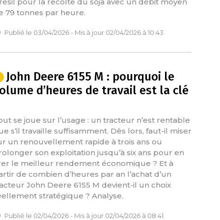
résil pour la récolte du soja avec un débit moyen
e 79 tonnes par heure.
Publié le 03/04/2026 - Mis à jour 02/04/2026 à 10:43
John Deere 6155 M : pourquoi le
olume d’heures de travail est la clé
out se joue sur l’usage : un tracteur n’est rentable
e s’il travaille suffisamment. Dès lors, faut-il miser
ur un renouvellement rapide à trois ans ou
rolonger son exploitation jusqu’à six ans pour en
irer le meilleur rendement économique ? Et à
artir de combien d’heures par an l’achat d’un
racteur John Deere 6155 M devient-il un choix
éellement stratégique ? Analyse.
Publié le 02/04/2026 - Mis à jour 02/04/2026 à 08:41