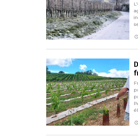
L
a
i
s
D
f
F
p
p
P
é