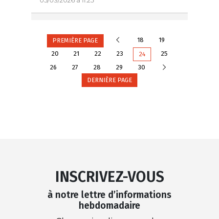
Précédente
18
19
PREMIÈRE PAGE
20
21
22
23
25
24
Suivante
26
27
28
29
30
DERNIÈRE PAGE
INSCRIVEZ-VOUS
à notre lettre d’informations
hebdomadaire