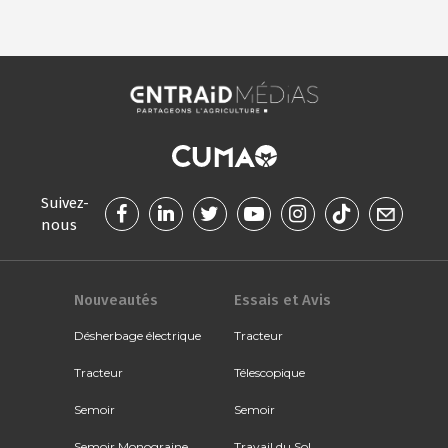
Suivez-
nous
Nouveautés
Essais et Avis
Désherbage électrique
Tracteur
Tracteur
Télescopique
Semoir
Semoir
Semoir Monograine
Travail du Sol