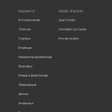
Rayons X
Guide d'achat
Enrubanneuse
Que Choisir
Charrue
Combien Ça Coûte
Tracteur
Prix de revient
Ensileuse
Moissonneuse Batteuse
Épandeur
Presse à Balle Ronde
Télescopique
Semoir
Andaineur