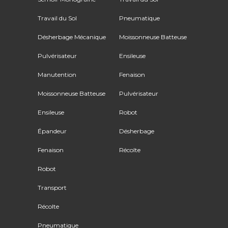
Travail du Sol
Pneumatique
Désherbage Mécanique
Moissonneuse Batteuse
Pulvérisateur
Ensileuse
Manutention
Fenaison
Moissonneuse Batteuse
Pulvérisateur
Ensileuse
Robot
Épandeur
Désherbage
Fenaison
Récolte
Robot
Transport
Récolte
Pneumatique