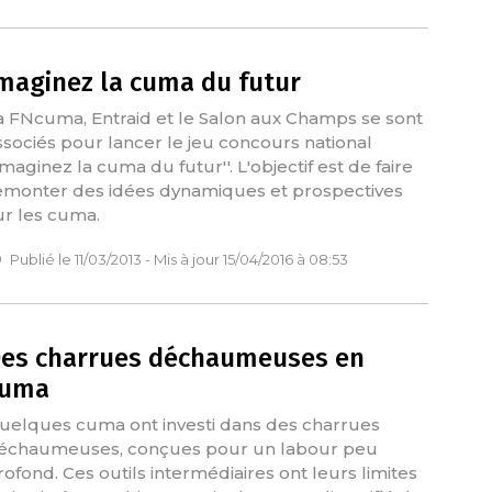
maginez la cuma du futur
a FNcuma, Entraid et le Salon aux Champs se sont
ssociés pour lancer le jeu concours national
Imaginez la cuma du futur''. L'objectif est de faire
emonter des idées dynamiques et prospectives
ur les cuma.
Publié le 11/03/2013 - Mis à jour 15/04/2016 à 08:53
es charrues déchaumeuses en
cuma
uelques cuma ont investi dans des charrues
échaumeuses, conçues pour un labour peu
rofond. Ces outils intermédiaires ont leurs limites