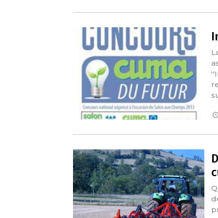
I
L
a
''
r
s
D
Q
d
p