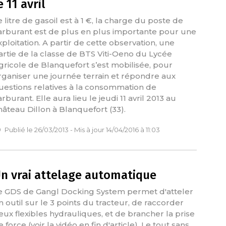
e 11 avril
e litre de gasoil est à 1 €, la charge du poste de
arburant est de plus en plus importante pour une
xploitation. A partir de cette observation, une
artie de la classe de BTS Viti-Oeno du Lycée
gricole de Blanquefort s’est mobilisée, pour
rganiser une journée terrain et répondre aux
uestions relatives à la consommation de
rburant. Elle aura lieu le jeudi 11 avril 2013 au
hâteau Dillon à Blanquefort (33).
Publié le 26/03/2013 - Mis à jour 14/04/2016 à 11:03
n vrai attelage automatique
e GDS de Gangl Docking System permet d'atteler
n outil sur le 3 points du tracteur, de raccorder
eux flexibles hydrauliques, et de brancher la prise
 force (voir la vidéo en fin d'article). Le tout sans