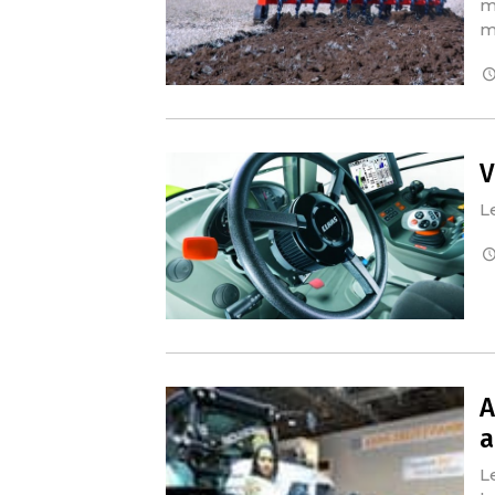
m
m
V
L
A
a
L