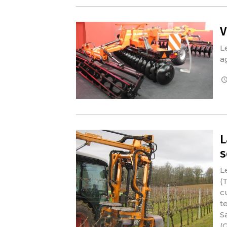
V
L
a
L
s
L
(
c
t
S
(