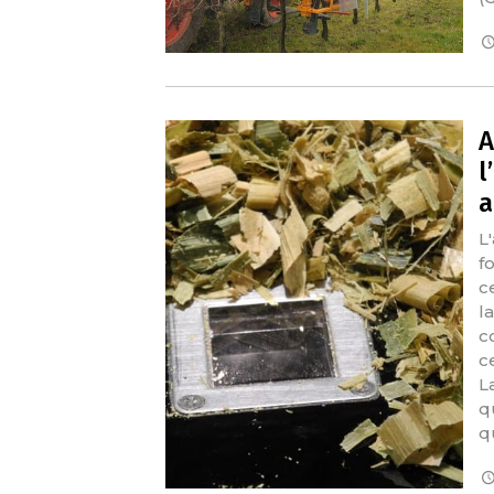
A
l
a
L
f
c
l
c
c
L
q
q