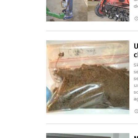
d
U
c
S
s
s
u
s
a