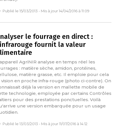
Publié le 15/03/2013 - Mis à jour 14/04/2016 à 11:09
nalyser le fourrage en direct :
’infrarouge fournit la valeur
limentaire
'appareil AgriNIR analyse en temps réel les
ourrages : matière sèche, amidon, protéines,
ellulose, matière grasse, etc. Il emploie pour cela
a vision en proche infra-rouge (photo ci-contre). On
onnaissait déjà la version en mallette mobile de
ette technologie, employée par certains Contrôles
aitiers pour des prestations ponctuelles. Voilà
u'arrive une version embarquée pour un usage
uotidien.
Publié le 13/03/2013 - Mis à jour 11/07/2016 à 14:12