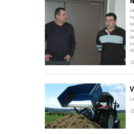
N
M
h
l
n
li
c
d
V
L