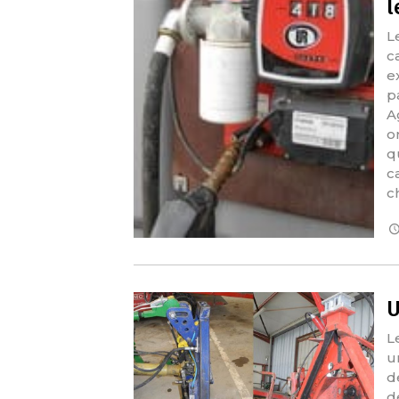
l
L
c
e
p
A
o
q
ca
c
U
L
u
d
de