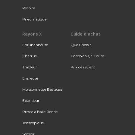
Récolte
Pneumatique
Rayons X
Guide d'achat
Enrubanneuse
Que Choisir
Charrue
Combien Ça Coûte
Tracteur
Prix de revient
Ensileuse
Moissonneuse Batteuse
Épandeur
Presse à Balle Ronde
Télescopique
Semoir