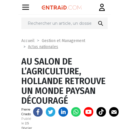
Partager
sur
Accueil
Gestion et Management
Actus nationales
AU SALON DE
L’AGRICULTURE,
HOLLANDE RETROUVE
UN MONDE PAYSAN
DÉCOURAGÉ
Pierre
Criado
Publié
le
25
février