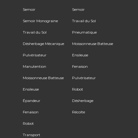
Semoir
Semoir
Semoir Monograine
Travail du Sol
Travail du Sol
Pneumatique
Désherbage Mécanique
Moissonneuse Batteuse
Pulvérisateur
Ensileuse
Manutention
Fenaison
Moissonneuse Batteuse
Pulvérisateur
Ensileuse
Robot
Épandeur
Désherbage
Fenaison
Récolte
Robot
Transport