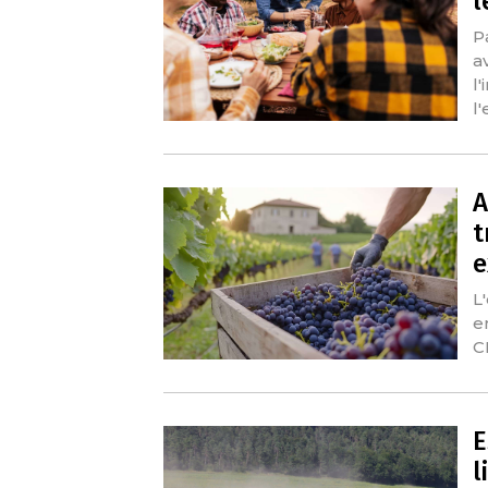
l
P
a
l
l
A
t
e
L
e
C
E
l