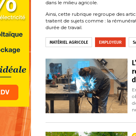
dans le milieu agricole.
Ainsi, cette rubrique regroupe des artic
traitent de sujets comme : la rémunéra
durée de travail.
MATÉRIEL AGRICOLE
EMPLOYEUR
S
L
r
d
E
o
d
n