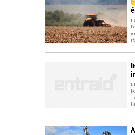
é
F
l
e
r
I
i
E
l
a
l
A