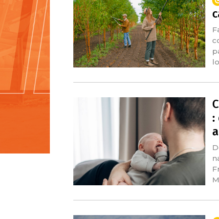
c
F
c
p
l
C
:
a
D
n
F
M