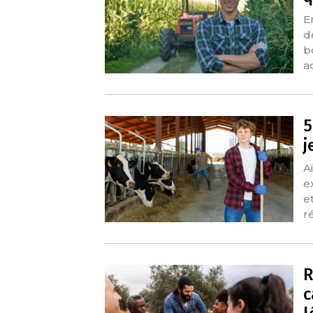
E
d
b
a
5
j
A
e
e
r
R
c