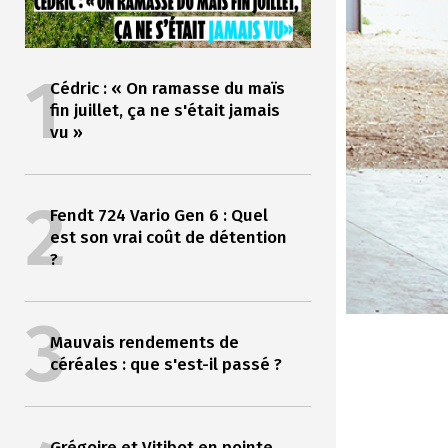
1
Cédric : « On ramasse du maïs
fin juillet, ça ne s'était jamais
vu »
2
Fendt 724 Vario Gen 6 : Quel
est son vrai coût de détention
?
3
Mauvais rendements de
céréales : que s'est-il passé ?
Grégoire et Vitibot en pointe