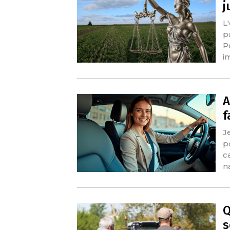
j
L
p
P
i
A
f
J
p
c
n
Q
s