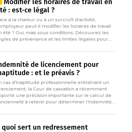
Modifier les horaires de travail en
té : est-ce légal ?
ace à la chaleur ou à un surcroît d'activité,
'employeur peut-il modifier les horaires de travail
n été ? Oui, mais sous conditions. Découvrez les
ègles de prévenance et les limites légales pour…
ndemnité de licenciement pour
naptitude : et le préavis ?
n cas d’inaptitude professionnelle entraînant un
icenciement, la Cour de cassation a récemment
pporté une précision importante sur le calcul de
’ancienneté à retenir pour déterminer l’indemnité…
 quoi sert un redressement