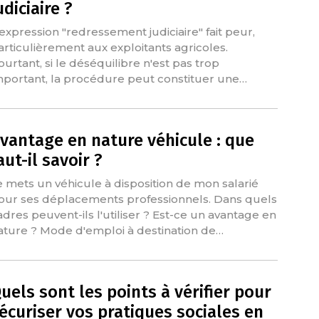
udiciaire ?
'expression "redressement judiciaire" fait peur,
articulièrement aux exploitants agricoles.
ourtant, si le déséquilibre n'est pas trop
mportant, la procédure peut constituer une…
vantage en nature véhicule : que
aut-il savoir ?
e mets un véhicule à disposition de mon salarié
our ses déplacements professionnels. Dans quels
adres peuvent-ils l'utiliser ? Est-ce un avantage en
ature ? Mode d'emploi à destination de…
uels sont les points à vérifier pour
écuriser vos pratiques sociales en