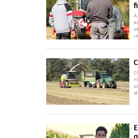
f
À
e
o
r
C
C
n'
o
d
E
q