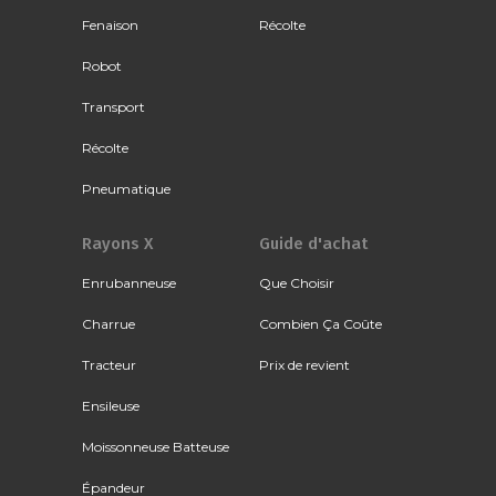
Fenaison
Récolte
Robot
Transport
Récolte
Pneumatique
Rayons X
Guide d'achat
Enrubanneuse
Que Choisir
Charrue
Combien Ça Coûte
Tracteur
Prix de revient
Ensileuse
Moissonneuse Batteuse
Épandeur