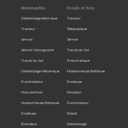
Nouveautés
Essais et Avis
Désherbage électrique
Tracteur
Tracteur
Télescopique
Semoir
Semoir
Semoir Monograine
Travail du Sol
Travail du Sol
Pneumatique
Désherbage Mécanique
Moissonneuse Batteuse
Pulvérisateur
Ensileuse
Manutention
Fenaison
Moissonneuse Batteuse
Pulvérisateur
Ensileuse
Robot
Épandeur
Désherbage