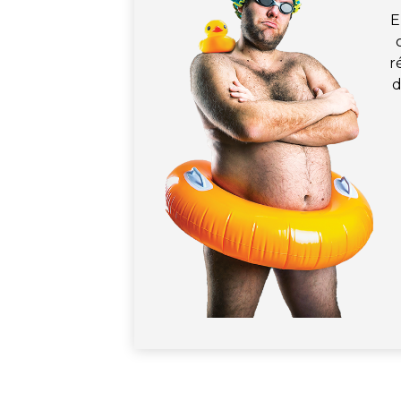
E
r
d