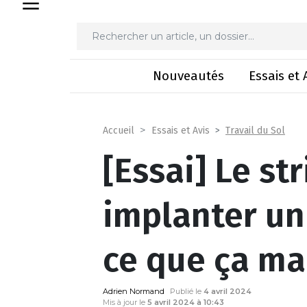
[Essai] Le strip-till pour i
Nouveautés
Essais et 
Travail du Sol
Accueil
Essais et Avis
[Essai] Le str
implanter un
ce que ça ma
Adrien Normand
Publié le
4 avril 2024
Mis à jour le
5 avril 2024 à 10:43