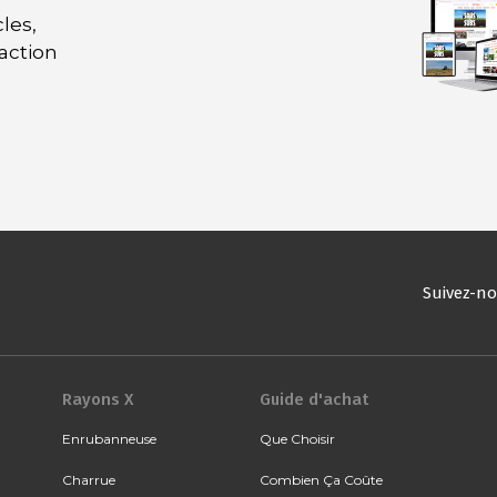
les,
daction
Suivez-n
Rayons X
Guide d'achat
Enrubanneuse
Que Choisir
Charrue
Combien Ça Coûte