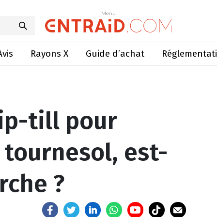
mplanter un tournesol, est-ce que ça marche ?
Menu
Menu
Avis
Rayons X
Guide d’achat
Réglementat
ip-till pour
 tournesol, est-
rche ?