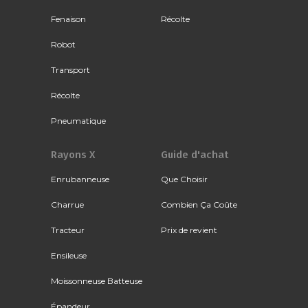
Fenaison
Récolte
Robot
Transport
Récolte
Pneumatique
Rayons X
Guide d'achat
Enrubanneuse
Que Choisir
Charrue
Combien Ça Coûte
Tracteur
Prix de revient
Ensileuse
Moissonneuse Batteuse
Épandeur