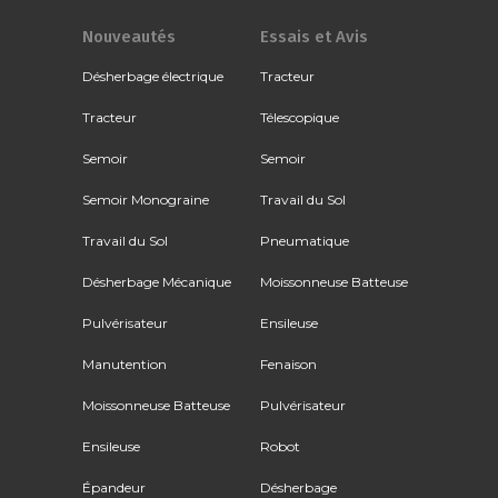
Nouveautés
Essais et Avis
Désherbage électrique
Tracteur
Tracteur
Télescopique
Semoir
Semoir
Semoir Monograine
Travail du Sol
Travail du Sol
Pneumatique
Désherbage Mécanique
Moissonneuse Batteuse
Pulvérisateur
Ensileuse
Manutention
Fenaison
Moissonneuse Batteuse
Pulvérisateur
Ensileuse
Robot
Épandeur
Désherbage