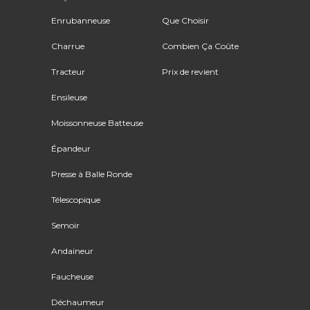
Enrubanneuse
Que Choisir
Charrue
Combien Ça Coûte
Tracteur
Prix de revient
Ensileuse
Moissonneuse Batteuse
Épandeur
Presse à Balle Ronde
Télescopique
Semoir
Andaineur
Faucheuse
Déchaumeur