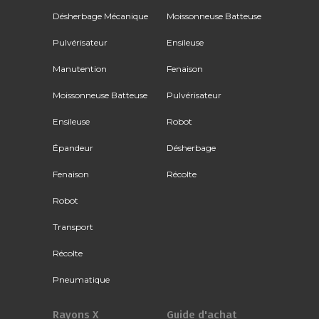
Désherbage Mécanique
Moissonneuse Batteuse
Pulvérisateur
Ensileuse
Manutention
Fenaison
Moissonneuse Batteuse
Pulvérisateur
Ensileuse
Robot
Épandeur
Désherbage
Fenaison
Récolte
Robot
Transport
Récolte
Pneumatique
Rayons X
Guide d'achat