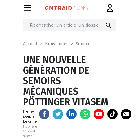
Partager
sur
Semoir
Accueil
Nouveautés
UNE NOUVELLE
GÉNÉRATION DE
SEMOIRS
MÉCANIQUES
PÖTTINGER VITASEM
Pierre-
joseph
Delorme
Publié le
10 avril
2024