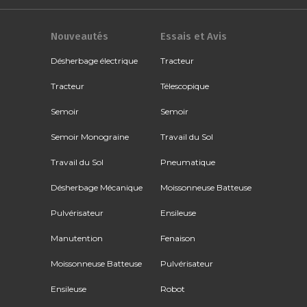
Nouveautés
Essais et Avis
Désherbage électrique
Tracteur
Tracteur
Télescopique
Semoir
Semoir
Semoir Monograine
Travail du Sol
Travail du Sol
Pneumatique
Désherbage Mécanique
Moissonneuse Batteuse
Pulvérisateur
Ensileuse
Manutention
Fenaison
Moissonneuse Batteuse
Pulvérisateur
Ensileuse
Robot