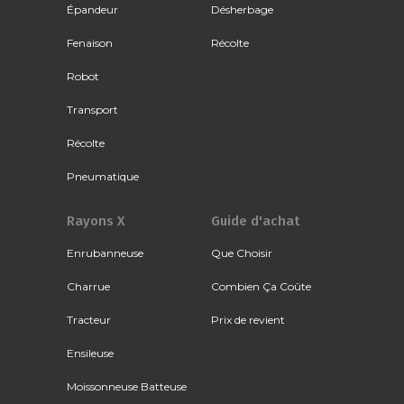
Épandeur
Désherbage
Fenaison
Récolte
Robot
Transport
Récolte
Pneumatique
Rayons X
Guide d'achat
Enrubanneuse
Que Choisir
Charrue
Combien Ça Coûte
Tracteur
Prix de revient
Ensileuse
Moissonneuse Batteuse