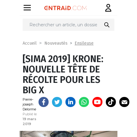
Partager
sur
Ensileuse
Accueil
Nouveautés
[SIMA 2019] KRONE:
NOUVELLE TÊTE DE
RÉCOLTE POUR LES
BIG X
Pierre-
joseph
Delorme
Publié le
19 mars
2019