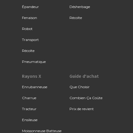
Épandeur
Désherbage
Fenaison
Récolte
Robot
Transport
Récolte
Pneumatique
Rayons X
Guide d'achat
Enrubanneuse
Que Choisir
Charrue
Combien Ça Coûte
Tracteur
Prix de revient
Ensileuse
Moissonneuse Batteuse