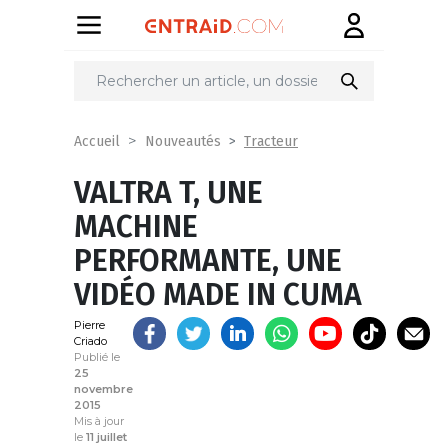
Partager
sur
Tracteur
Accueil
Nouveautés
VALTRA T, UNE
MACHINE
PERFORMANTE, UNE
VIDÉO MADE IN CUMA
Pierre
Criado
Publié le
25
novembre
2015
Mis à jour
le
11 juillet