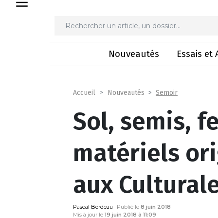
Sol, semis, ferti: des m
Nouveautés
Essais et 
Semoir
Accueil
Nouveautés
Sol, semis, fe
matériels or
aux Cultural
Pascal Bordeau
Publié le
8 juin 2018
Mis à jour le
19 juin 2018 à 11:09