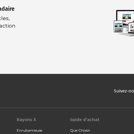
adaire
les,
daction
Suivez-n
Rayons X
Guide d'achat
Enrubanneuse
Que Choisir