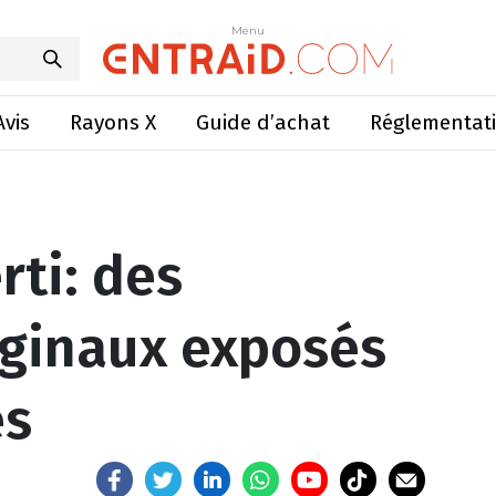
atériels originaux exposés aux Culturales
Menu
Menu
Avis
Rayons X
Guide d’achat
Réglementat
rti: des
iginaux exposés
es