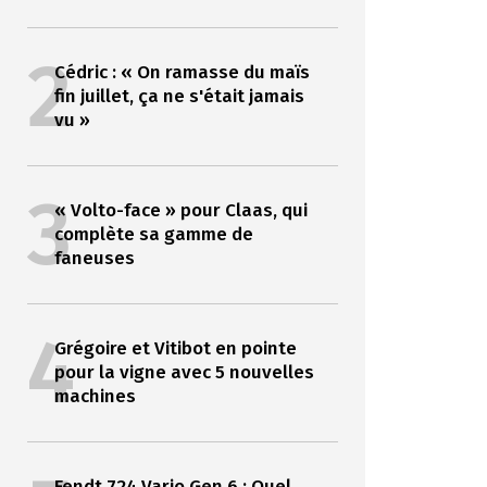
2
Cédric : « On ramasse du maïs
fin juillet, ça ne s'était jamais
vu »
3
« Volto-face » pour Claas, qui
complète sa gamme de
faneuses
4
Grégoire et Vitibot en pointe
pour la vigne avec 5 nouvelles
machines
Fendt 724 Vario Gen 6 : Quel