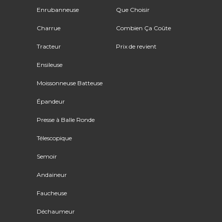
Enrubanneuse
Que Choisir
Charrue
Combien Ça Coûte
Tracteur
Prix de revient
Ensileuse
Moissonneuse Batteuse
Épandeur
Presse à Balle Ronde
Télescopique
Semoir
Andaineur
Faucheuse
Déchaumeur