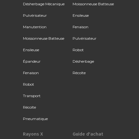
Désherbage Mécanique
Moissonneuse Batteuse
Pulvérisateur
Ensileuse
Manutention
Fenaison
Moissonneuse Batteuse
Pulvérisateur
Ensileuse
Robot
Épandeur
Désherbage
Fenaison
Récolte
Robot
Transport
Récolte
Pneumatique
Rayons X
Guide d'achat