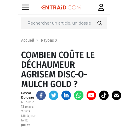
Partager
sur
Rayons X
Accueil
COMBIEN COÛTE LE
DÉCHAUMEUR
AGRISEM DISC-O-
MULCH GOLD ?
Pascal
Bordeau
Publié le
13 mars
2023
Mis à jour
le
12
juillet