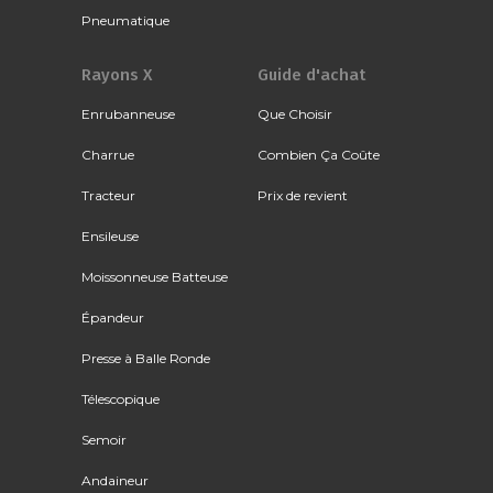
Pneumatique
Rayons X
Guide d'achat
Enrubanneuse
Que Choisir
Charrue
Combien Ça Coûte
Tracteur
Prix de revient
Ensileuse
Moissonneuse Batteuse
Épandeur
Presse à Balle Ronde
Télescopique
Semoir
Andaineur