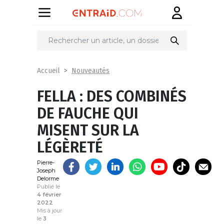
Partager
sur
Nouveautés
Accueil
FELLA : DES COMBINÉS
DE FAUCHE QUI
MISENT SUR LA
LÉGÈRETÉ
Pierre-
Joseph
Delorme
Publié le
4 février
2022
Mis à jour
le
3