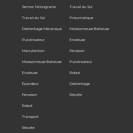
Semoir Monograine
Travail du Sol
Travail du Sol
Pneumatique
Désherbage Mécanique
Moissonneuse Batteuse
Pulvérisateur
Ensileuse
Manutention
Fenaison
Moissonneuse Batteuse
Pulvérisateur
Ensileuse
Robot
Épandeur
Désherbage
Fenaison
Récolte
Robot
Transport
Récolte