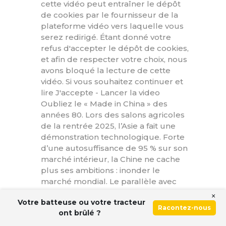
cette vidéo peut entraîner le dépôt
de cookies par le fournisseur de la
plateforme vidéo vers laquelle vous
serez redirigé. Étant donné votre
refus d'accepter le dépôt de cookies,
et afin de respecter votre choix, nous
avons bloqué la lecture de cette
vidéo. Si vous souhaitez continuer et
lire J'accepte - Lancer la video
Oubliez le « Made in China » des
années 80. Lors des salons agricoles
de la rentrée 2025, l’Asie a fait une
démonstration technologique. Forte
d’une autosuffisance de 95 % sur son
marché intérieur, la Chine ne cache
plus ses ambitions : inonder le
marché mondial. Le parallèle avec
l’automobile est frappant. Alors que
×
Votre batteuse ou votre tracteur
Pékin vient d’être sacré premier
Racontez-nous
ont brûlé ?
vendeur de voitures au monde, ses
parts de marché électrique en France