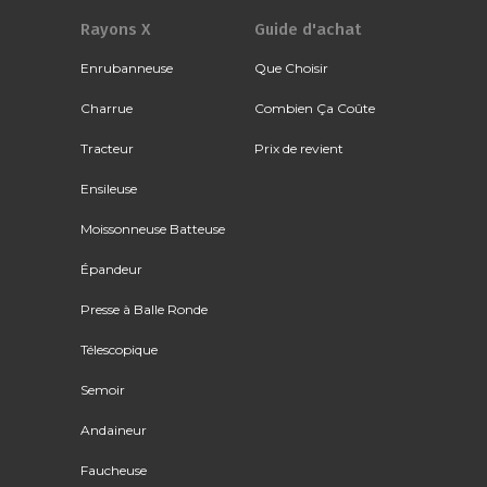
Rayons X
Guide d'achat
Enrubanneuse
Que Choisir
Charrue
Combien Ça Coûte
Tracteur
Prix de revient
Ensileuse
Moissonneuse Batteuse
Épandeur
Presse à Balle Ronde
Télescopique
Semoir
Andaineur
Faucheuse