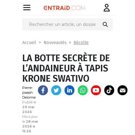
Partager
sur
Récolte
Accueil
Nouveautés
LA BOTTE SECRÈTE DE
L’ANDAINEUR À TAPIS
KRONE SWATIVO
Pierre-
joseph
Delorme
Publié le
29 mai
2026
Mis à jour
le
28 mai
2026 à
15:26