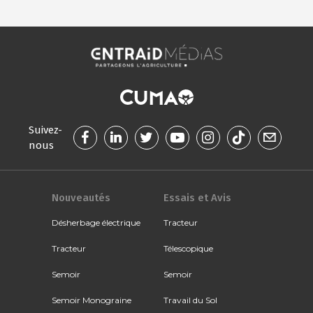
Suivez-
nous
Nouveautés
Essais et Avis
Désherbage électrique
Tracteur
Tracteur
Télescopique
Semoir
Semoir
Semoir Monograine
Travail du Sol