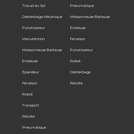
Travail du Sol
Pneumatique
Désherbage Mécanique
Moissonneuse Batteuse
Pulvérisateur
Ensileuse
Manutention
Fenaison
Moissonneuse Batteuse
Pulvérisateur
Ensileuse
Robot
Épandeur
Désherbage
Fenaison
Récolte
Robot
Transport
Récolte
Pneumatique