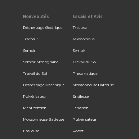
Nouveautés
Essais et Avis
Désherbage électrique
Tracteur
Tracteur
Télescopique
Semoir
Semoir
Semoir Monograine
Travail du Sol
Travail du Sol
Pneumatique
Désherbage Mécanique
Moissonneuse Batteuse
Pulvérisateur
Ensileuse
Manutention
Fenaison
Moissonneuse Batteuse
Pulvérisateur
Ensileuse
Robot