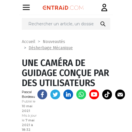
Partager
sur
Accueil
Nouveautés
Désherbage Mécanique
UNE CAMÉRA DE
GUIDAGE CONÇUE PAR
DES UTILISATEURS
Pascal
Bordeau
Publié le
10 mai
2021
Mis à jour
le
7 mai
2021 à
18:32