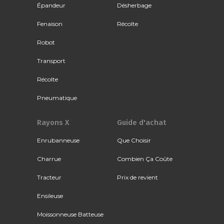
Épandeur
Désherbage
Fenaison
Récolte
Robot
Transport
Récolte
Pneumatique
Rayons X
Guide d'achat
Enrubanneuse
Que Choisir
Charrue
Combien Ça Coûte
Tracteur
Prix de revient
Ensileuse
Moissonneuse Batteuse