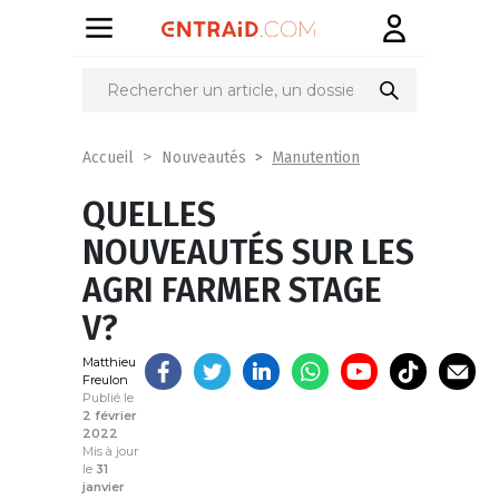
Partager
sur
Manutention
Accueil
Nouveautés
QUELLES
NOUVEAUTÉS SUR LES
AGRI FARMER STAGE
V?
Matthieu
Freulon
Publié le
2 février
2022
Mis à jour
le
31
janvier