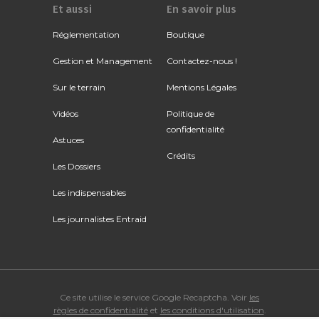
Et aussi
En savoir plus
Réglementation
Boutique
Gestion et Management
Contactez-nous !
Sur le terrain
Mentions Légales
Vidéos
Politique de
confidentialité
Astuces
Crédits
Les Dossiers
Les indispensables
Les journalistes Entraid
Ce site utilise le service Google Recaptcha. Voir
les
règles de confidentialité
et
les conditions d'utilisation
.