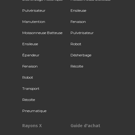
Pulvérisateur
Ensileuse
Manutention
Fenaison
Moissonneuse Batteuse
Pulvérisateur
Ensileuse
Robot
Épandeur
Désherbage
Fenaison
Récolte
Robot
Transport
Récolte
Pneumatique
Rayons X
Guide d'achat