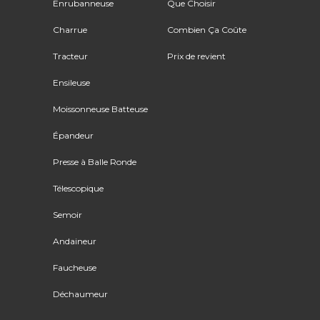
Enrubanneuse
Que Choisir
Charrue
Combien Ça Coûte
Tracteur
Prix de revient
Ensileuse
Moissonneuse Batteuse
Épandeur
Presse à Balle Ronde
Télescopique
Semoir
Andaineur
Faucheuse
Déchaumeur