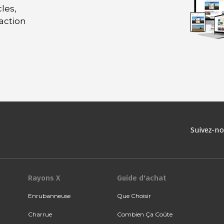
les,
daction
Suivez-n
Rayons X
Guide d'achat
Enrubanneuse
Que Choisir
Charrue
Combien Ça Coûte