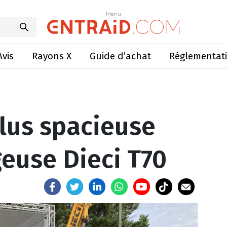
acieuse pour la chargeuse Dieci T70
Menu
Menu
Avis
Rayons X
Guide d’achat
Réglementat
lus spacieuse
geuse Dieci T70