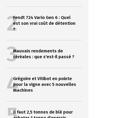
2
Fendt 724 Vario Gen 6 : Quel
est son vrai coût de détention
?
3
Mauvais rendements de
céréales : que s'est-il passé ?
4
Grégoire et Vitibot en pointe
pour la vigne avec 5 nouvelles
machines
5
Il faut 2,5 tonnes de blé pour
acheter 1 tonne d'engrais