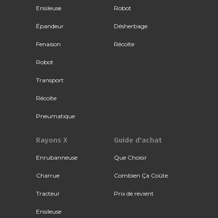
Ensileuse
Robot
Épandeur
Désherbage
Fenaison
Récolte
Robot
Transport
Récolte
Pneumatique
Rayons X
Guide d'achat
Enrubanneuse
Que Choisir
Charrue
Combien Ça Coûte
Tracteur
Prix de revient
Ensileuse