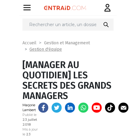
Partager
sur
Accueil
Gestion et Management
Gestion d'équipe
[MANAGER AU
QUOTIDIEN] LES
SECRETS DES GRANDS
MANAGERS
Marjorie
Lambert
Publié le
23 juillet
2018
Mis à jour
le
23