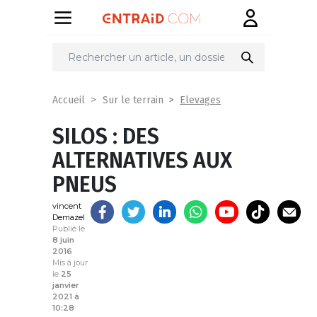
Partager
sur
Elevages
Accueil
Sur le terrain
SILOS : DES
ALTERNATIVES AUX
PNEUS
vincent
Demazel
Publié le
8 juin
2016
Mis à jour
le
25
janvier
2021 à
10:28