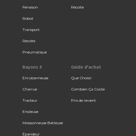
Fenaison
Récolte
Robot
Transport
Récolte
Pneumatique
Rayons X
Guide d'achat
Enrubanneuse
Que Choisir
Charrue
Combien Ça Coûte
Tracteur
Prix de revient
Ensileuse
Moissonneuse Batteuse
Épandeur