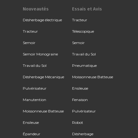
Nouveautés
Essais et Avis
Désherbage électrique
Tracteur
Tracteur
Télescopique
Semoir
Semoir
Semoir Monograine
Travail du Sol
Travail du Sol
Pneumatique
Désherbage Mécanique
Moissonneuse Batteuse
Pulvérisateur
Ensileuse
Manutention
Fenaison
Moissonneuse Batteuse
Pulvérisateur
Ensileuse
Robot
Épandeur
Désherbage