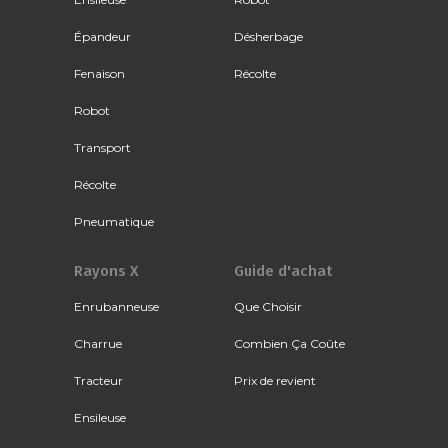
Épandeur
Désherbage
Fenaison
Récolte
Robot
Transport
Récolte
Pneumatique
Rayons X
Guide d'achat
Enrubanneuse
Que Choisir
Charrue
Combien Ça Coûte
Tracteur
Prix de revient
Ensileuse