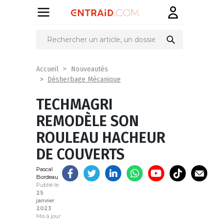
Partager
sur
Accueil
Nouveautés
Désherbage Mécanique
TECHMAGRI
REMODÈLE SON
ROULEAU HACHEUR
DE COUVERTS
Pascal
Bordeau
Publié le
25
janvier
2023
Mis à jour