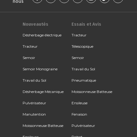
nous
Nouveautés
Essais et Avis
Désherbage électrique
Tracteur
Tracteur
Télescopique
Semoir
Semoir
Semoir Monograine
Travail du Sol
Travail du Sol
Pneumatique
Désherbage Mécanique
Moissonneuse Batteuse
Pulvérisateur
Ensileuse
Manutention
Fenaison
Moissonneuse Batteuse
Pulvérisateur
Ensileuse
Robot