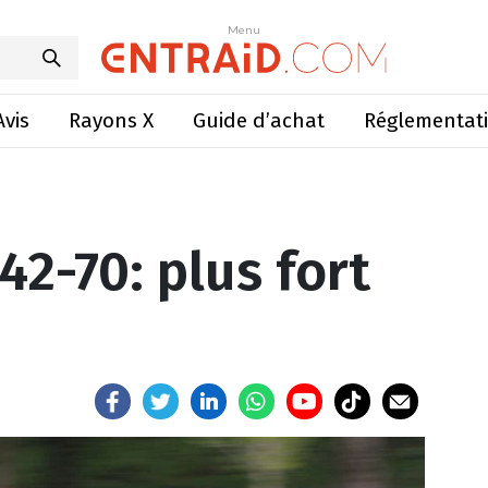
542-70: plus fort et plus vite
Menu
Menu
Avis
Rayons X
Guide d’achat
Réglementat
42-70: plus fort