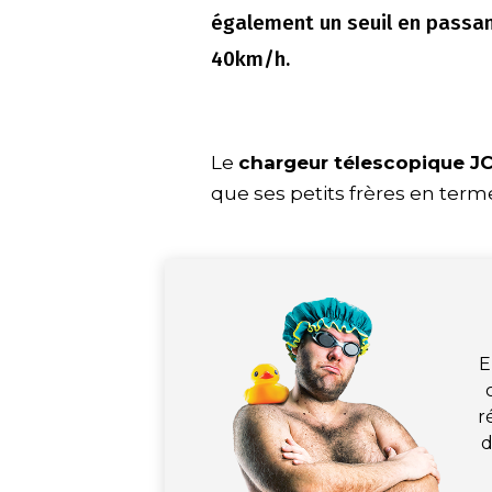
également un seuil en passan
40km/h.
Le
chargeur télescopique J
que ses petits frères en term
E
r
d