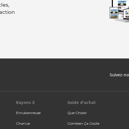
les,
daction
Suivez-n
Rayons X
Guide d'achat
Enrubanneuse
Que Choisir
Charrue
Combien Ça Coûte