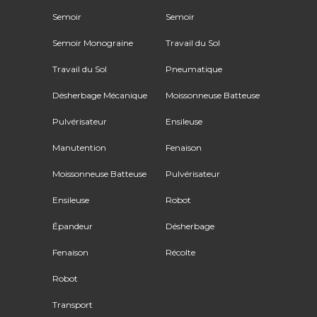
Semoir
Semoir
Semoir Monograine
Travail du Sol
Travail du Sol
Pneumatique
Désherbage Mécanique
Moissonneuse Batteuse
Pulvérisateur
Ensileuse
Manutention
Fenaison
Moissonneuse Batteuse
Pulvérisateur
Ensileuse
Robot
Épandeur
Désherbage
Fenaison
Récolte
Robot
Transport