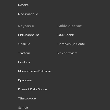
Récolte
Pneumatique
Rayons X
Guide d'achat
Enrubanneuse
Que Choisir
Charrue
Combien Ça Coûte
Tracteur
Prix de revient
Ensileuse
Moissonneuse Batteuse
Épandeur
Presse à Balle Ronde
Télescopique
Semoir