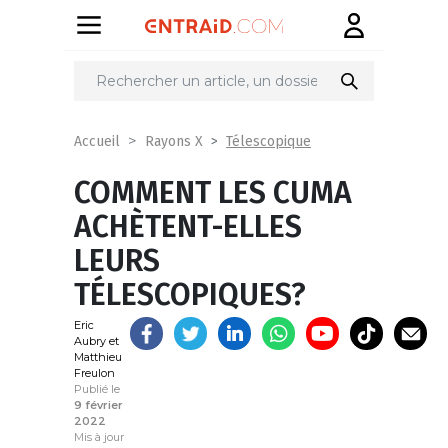
Partager
sur
Télescopique
Accueil
Rayons X
COMMENT LES CUMA
ACHÈTENT-ELLES
LEURS
TÉLESCOPIQUES?
Eric
Aubry et
Matthieu
Freulon
Publié le
9 février
2022
Mis à jour