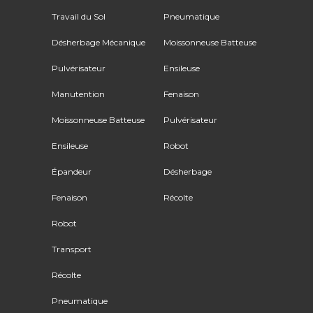
Travail du Sol
Pneumatique
Désherbage Mécanique
Moissonneuse Batteuse
Pulvérisateur
Ensileuse
Manutention
Fenaison
Moissonneuse Batteuse
Pulvérisateur
Ensileuse
Robot
Épandeur
Désherbage
Fenaison
Récolte
Robot
Transport
Récolte
Pneumatique