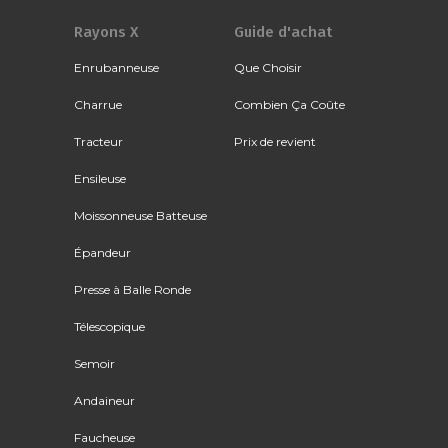
Rayons X
Guide d'achat
Enrubanneuse
Que Choisir
Charrue
Combien Ça Coûte
Tracteur
Prix de revient
Ensileuse
Moissonneuse Batteuse
Épandeur
Presse à Balle Ronde
Télescopique
Semoir
Andaineur
Faucheuse