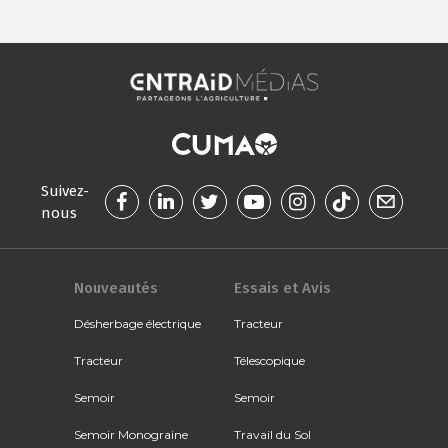
Suivez-
nous
Nouveautés
Essais et Avis
Désherbage électrique
Tracteur
Tracteur
Télescopique
Semoir
Semoir
Semoir Monograine
Travail du Sol