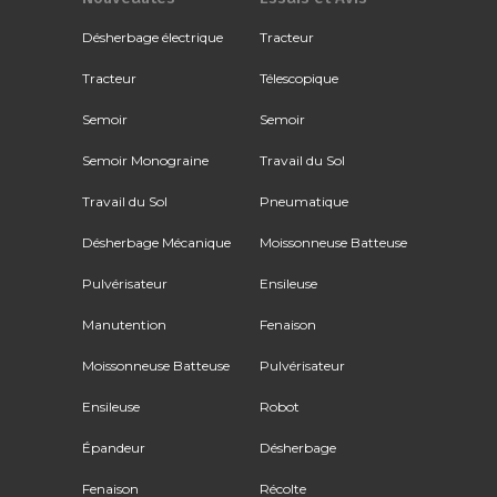
Désherbage électrique
Tracteur
Tracteur
Télescopique
Semoir
Semoir
Semoir Monograine
Travail du Sol
Travail du Sol
Pneumatique
Désherbage Mécanique
Moissonneuse Batteuse
Pulvérisateur
Ensileuse
Manutention
Fenaison
Moissonneuse Batteuse
Pulvérisateur
Ensileuse
Robot
Épandeur
Désherbage
Fenaison
Récolte