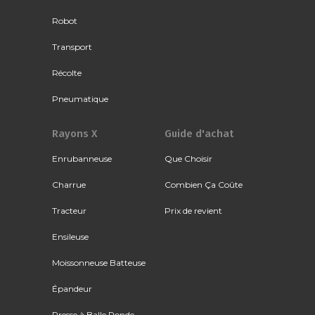
Robot
Transport
Récolte
Pneumatique
Rayons X
Guide d'achat
Enrubanneuse
Que Choisir
Charrue
Combien Ça Coûte
Tracteur
Prix de revient
Ensileuse
Moissonneuse Batteuse
Épandeur
Presse à Balle Ronde