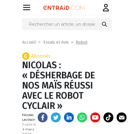
Partager
sur
Robot
Accueil
Essais et Avis
Abonnés
NICOLAS :
« DÉSHERBAGE DE
NOS MAÏS RÉUSSI
AVEC LE ROBOT
CYCLAIR »
Nicolas
Levillain
Publié le
4 mars