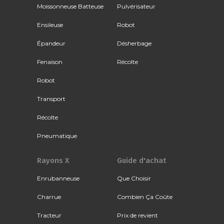
Moissonneuse Batteuse
Pulvérisateur
Ensileuse
Robot
Épandeur
Désherbage
Fenaison
Récolte
Robot
Transport
Récolte
Pneumatique
Rayons X
Guide d'achat
Enrubanneuse
Que Choisir
Charrue
Combien Ça Coûte
Tracteur
Prix de revient