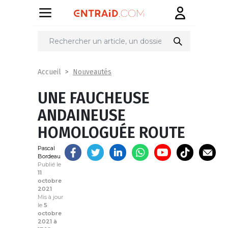
Partager
sur
Nouveautés
Accueil
UNE FAUCHEUSE
ANDAINEUSE
HOMOLOGUÉE ROUTE
Pascal
Bordeau
Publié le
11
octobre
2021
Mis à jour
le
5
octobre
2021 à