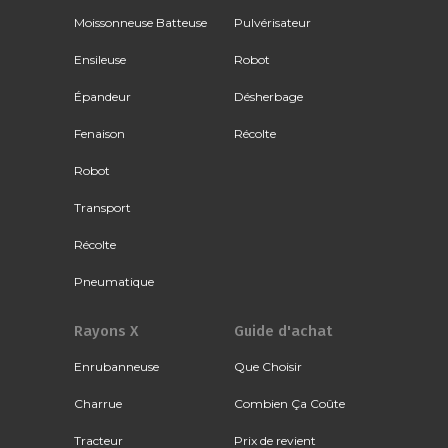
Moissonneuse Batteuse
Pulvérisateur
Ensileuse
Robot
Épandeur
Désherbage
Fenaison
Récolte
Robot
Transport
Récolte
Pneumatique
Rayons X
Guide d'achat
Enrubanneuse
Que Choisir
Charrue
Combien Ça Coûte
Tracteur
Prix de revient