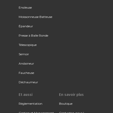
Ensileuse
Moissonneuse Batteuse
Épandeur
Presse à Balle Ronde
Télescopique
Semoir
Andaineur
Faucheuse
Déchaumeur
Et aussi
En savoir plus
Réglementation
Boutique
Gestion et Management
Contactez-nous !