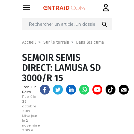
Partager
sur
Dans les cuma
Accueil
Sur le terrain
SEMOIR SEMIS
DIRECT: LAMUSA SD
3000/R 15
Jean-Luc
Péres
Publié le
25
octobre
2017
Mis à jour
le
2
novembre
2017 à