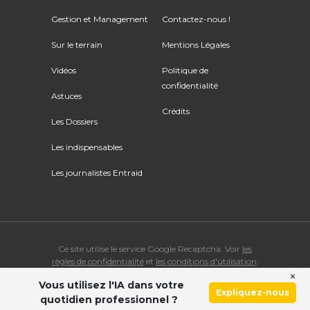
Gestion et Management
Contactez-nous !
Sur le terrain
Mentions Légales
Vidéos
Politique de
confidentialité
Astuces
Crédits
Les Dossiers
Les indispensables
Les journalistes Entraid
Ce site utilise le service Google Recaptcha. Voir
les
règles de confidentialité
et
les conditions d'utilisation
.
×
Vous utilisez l'IA dans votre
© Copyright 2026 ENTRAID. Tous droits réservés.
Expliquez-nous
quotidien professionnel ?