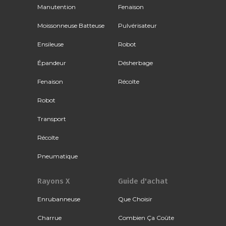
Manutention
Fenaison
Moissonneuse Batteuse
Pulvérisateur
Ensileuse
Robot
Épandeur
Désherbage
Fenaison
Récolte
Robot
Transport
Récolte
Pneumatique
Rayons X
Guide d'achat
Enrubanneuse
Que Choisir
Charrue
Combien Ça Coûte