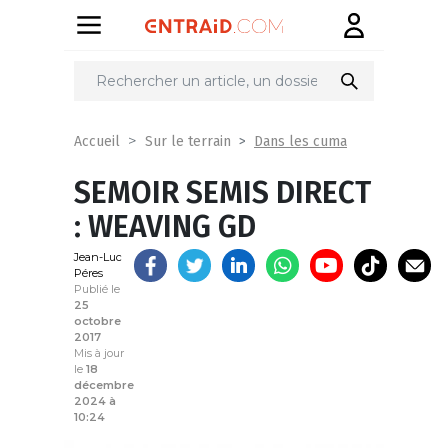
Partager
sur
Dans les cuma
Accueil
Sur le terrain
SEMOIR SEMIS DIRECT
: WEAVING GD
Jean-Luc
Péres
Publié le
25
octobre
2017
Mis à jour
le
18
décembre
2024 à
10:24