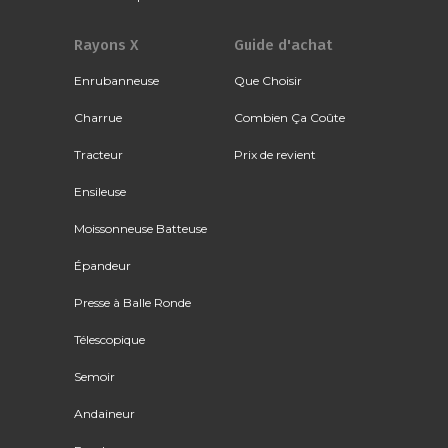
Rayons X
Guide d'achat
Enrubanneuse
Que Choisir
Charrue
Combien Ça Coûte
Tracteur
Prix de revient
Ensileuse
Moissonneuse Batteuse
Épandeur
Presse à Balle Ronde
Télescopique
Semoir
Andaineur