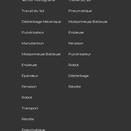
Travail du Sol
Pneumatique
Désherbage Mécanique
Moissonneuse Batteuse
Pulvérisateur
Ensileuse
Manutention
Fenaison
Moissonneuse Batteuse
Pulvérisateur
Ensileuse
Robot
Épandeur
Désherbage
Fenaison
Récolte
Robot
Transport
Récolte
Pneumatique