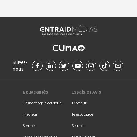
Suivez-
nous
Nouveautés
Essais et Avis
Désherbage électrique
Tracteur
Tracteur
Télescopique
Semoir
Semoir
Semoir Monograine
Travail du Sol