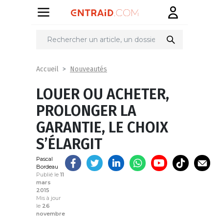
Partager
sur
Nouveautés
Accueil
LOUER OU ACHETER,
PROLONGER LA
GARANTIE, LE CHOIX
S’ÉLARGIT
Pascal
Bordeau
Publié le
11
mars
2015
Mis à jour
le
26
novembre