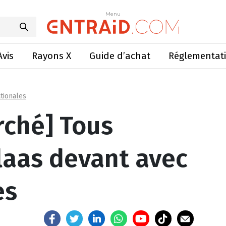
rrière et Claas devant avec ses ensileuses
Menu
Menu
Avis
Rayons X
Guide d’achat
Réglementat
tionales
rché] Tous
Claas devant avec
es