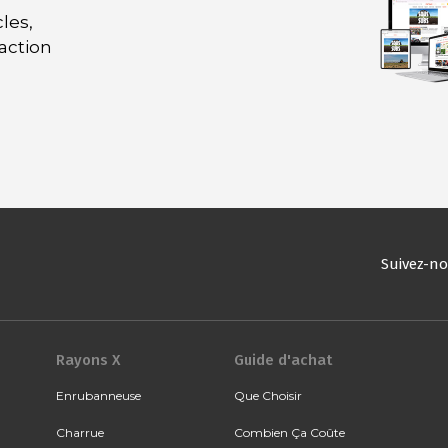
les,
daction
Suivez-n
Rayons X
Guide d'achat
Enrubanneuse
Que Choisir
Charrue
Combien Ça Coûte