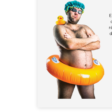
E
r
d