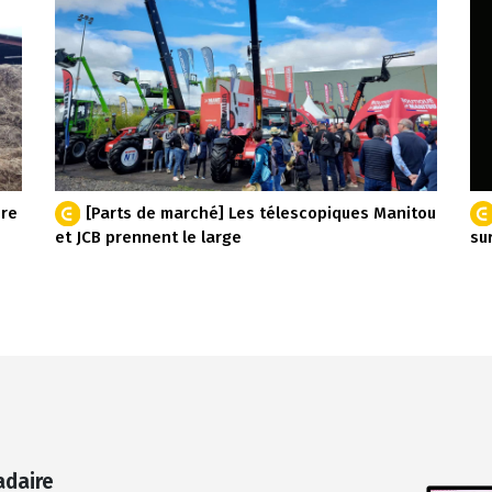
ère
[Parts de marché] Les télescopiques Manitou
et JCB prennent le large
su
adaire