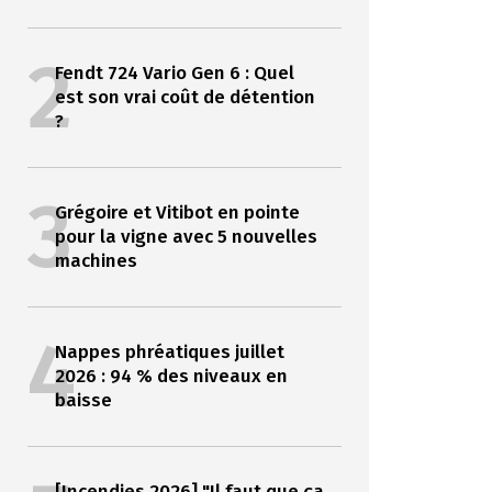
2
Fendt 724 Vario Gen 6 : Quel
est son vrai coût de détention
?
3
Grégoire et Vitibot en pointe
pour la vigne avec 5 nouvelles
machines
4
Nappes phréatiques juillet
2026 : 94 % des niveaux en
baisse
[Incendies 2026] "Il faut que ça