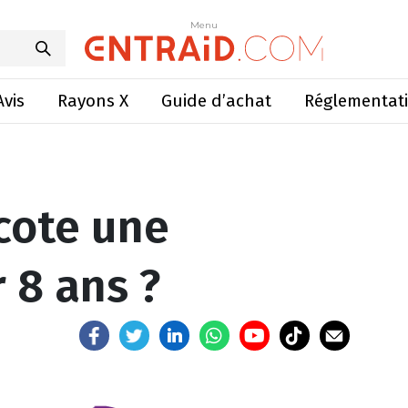
te une ensileuse sur 8 ans ?
Menu
Menu
Avis
Rayons X
Guide d’achat
Réglementat
ote une
 8 ans ?