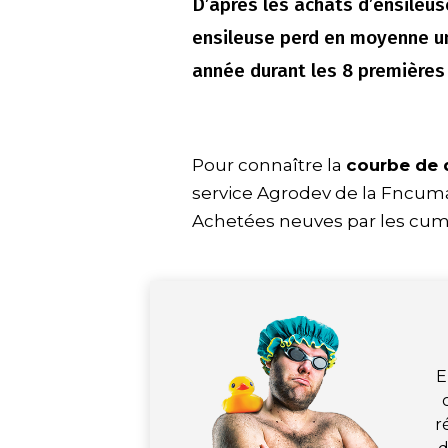
D’après les achats d’ensileu
ensileuse perd en moyenne un
année durant les 8 premières 
Pour connaître la
courbe de 
service Agrodev de la Fncum
Achetées neuves par les cuma
E
r