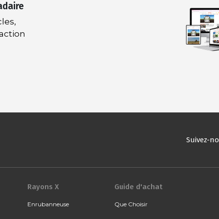
adaire
les,
daction
Suivez-n
Rayons X
Guide d'achat
Enrubanneuse
Que Choisir