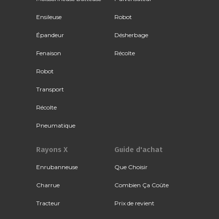
Ensileuse
Robot
Épandeur
Désherbage
Fenaison
Récolte
Robot
Transport
Récolte
Pneumatique
Rayons X
Guide d'achat
Enrubanneuse
Que Choisir
Charrue
Combien Ça Coûte
Tracteur
Prix de revient