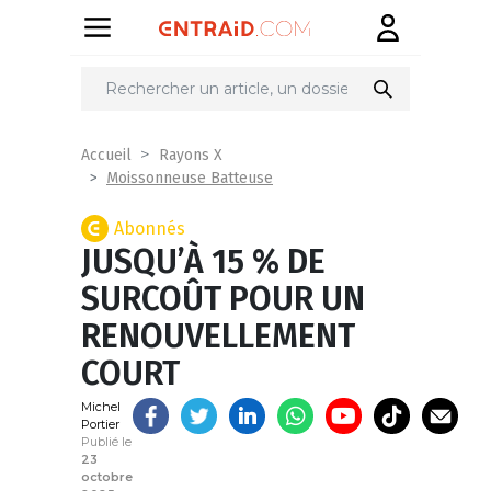
Partager
sur
Accueil
Rayons X
Moissonneuse Batteuse
Abonnés
JUSQU’À 15 % DE
SURCOÛT POUR UN
RENOUVELLEMENT
COURT
Michel
Portier
Publié le
23
octobre