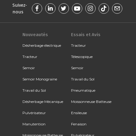
Suivez-
nous
Nouveautés
Essais et Avis
Désherbage électrique
Tracteur
Tracteur
Télescopique
Semoir
Semoir
Semoir Monograine
Travail du Sol
Travail du Sol
Pneumatique
Désherbage Mécanique
Moissonneuse Batteuse
Pulvérisateur
Ensileuse
Manutention
Fenaison
Moissonneuse Batteuse
Pulvérisateur