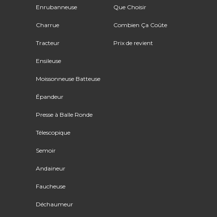
Enrubanneuse
Que Choisir
Charrue
Combien Ça Coûte
Tracteur
Prix de revient
Ensileuse
Moissonneuse Batteuse
Épandeur
Presse à Balle Ronde
Télescopique
Semoir
Andaineur
Faucheuse
Déchaumeur