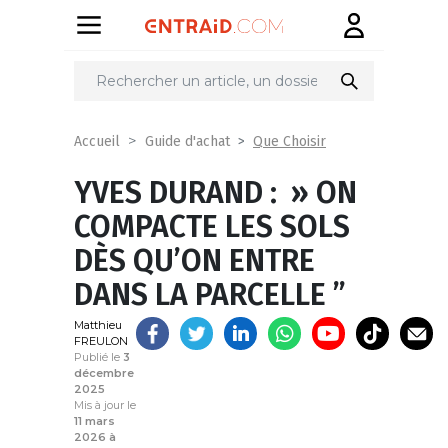
Partager
sur
Que Choisir
Accueil
Guide d'achat
YVES DURAND : » ON
COMPACTE LES SOLS
DÈS QU’ON ENTRE
DANS LA PARCELLE ”
Matthieu
FREULON
Publié le
3
décembre
2025
Mis à jour le
11 mars
2026 à