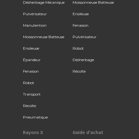
Désherbage Mécanique
Moissonneuse Batteuse
Pulvérisateur
Ensileuse
Manutention
Fenaison
Moissonneuse Batteuse
Pulvérisateur
Ensileuse
Robot
Épandeur
Désherbage
Fenaison
Récolte
Robot
Transport
Récolte
Pneumatique
Rayons X
Guide d'achat