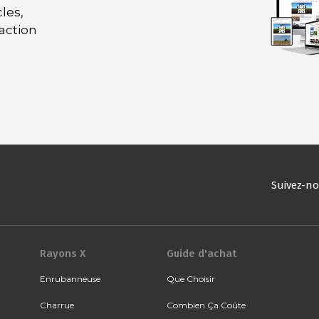
les,
daction
Suivez-n
Rayons X
Guide d'achat
Enrubanneuse
Que Choisir
Charrue
Combien Ça Coûte