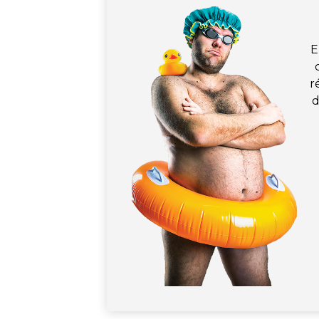
E
r
d