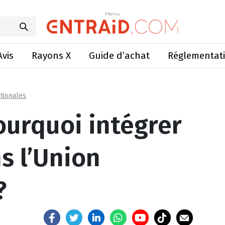
égrer l’Ukraine dans l’Union européenne ?
Menu
Menu
Avis
Rayons X
Guide d’achat
Réglementat
tionales
ourquoi intégrer
s l’Union
?