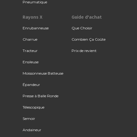
Pneumatique
Rayons X
Guide d'achat
Enrubanneuse
Que Choisir
Charrue
Combien Ça Coûte
Tracteur
Prix de revient
Ensileuse
Moissonneuse Batteuse
Épandeur
Presse à Balle Ronde
Télescopique
Semoir
Andaineur