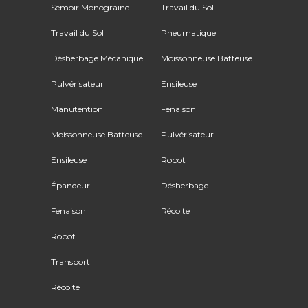
Semoir Monograine
Travail du Sol
Travail du Sol
Pneumatique
Désherbage Mécanique
Moissonneuse Batteuse
Pulvérisateur
Ensileuse
Manutention
Fenaison
Moissonneuse Batteuse
Pulvérisateur
Ensileuse
Robot
Épandeur
Désherbage
Fenaison
Récolte
Robot
Transport
Récolte