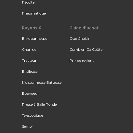
Récolte
Pneumatique
Rayons X
Guide d'achat
Enrubanneuse
Que Choisir
Charrue
Combien Ça Coûte
Tracteur
Prix de revient
Ensileuse
Moissonneuse Batteuse
Épandeur
Presse à Balle Ronde
Télescopique
Semoir