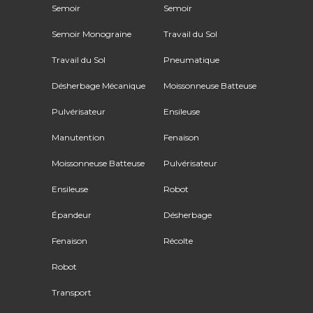
Semoir
Semoir
Semoir Monograine
Travail du Sol
Travail du Sol
Pneumatique
Désherbage Mécanique
Moissonneuse Batteuse
Pulvérisateur
Ensileuse
Manutention
Fenaison
Moissonneuse Batteuse
Pulvérisateur
Ensileuse
Robot
Épandeur
Désherbage
Fenaison
Récolte
Robot
Transport