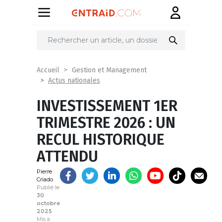
Partager
sur
Accueil
Gestion et Management
Actus nationales
INVESTISSEMENT 1ER
TRIMESTRE 2026 : UN
RECUL HISTORIQUE
ATTENDU
Pierre
Criado
Publié le
30
octobre
2025
Mis à