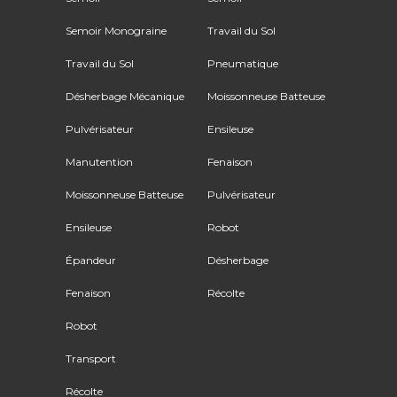
Semoir Monograine
Travail du Sol
Travail du Sol
Pneumatique
Désherbage Mécanique
Moissonneuse Batteuse
Pulvérisateur
Ensileuse
Manutention
Fenaison
Moissonneuse Batteuse
Pulvérisateur
Ensileuse
Robot
Épandeur
Désherbage
Fenaison
Récolte
Robot
Transport
Récolte