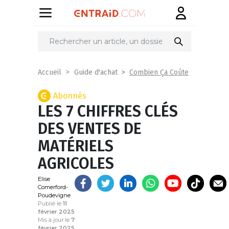
Partager
sur
Combien Ça Coûte
Accueil
Guide d'achat
Abonnés
LES 7 CHIFFRES CLÉS
DES VENTES DE
MATÉRIELS
AGRICOLES
Elise
Comerford-
Poudevigne
Publié le
11
février 2025
Mis à jour le
7
février 2025