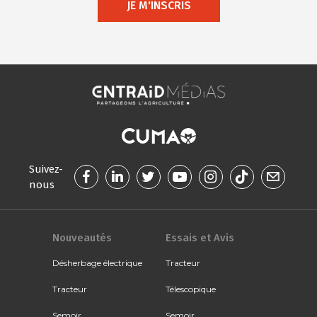
JE M'INSCRIS
Suivez-
nous
Nouveautés
Essais et Avis
Désherbage électrique
Tracteur
Tracteur
Télescopique
Semoir
Semoir