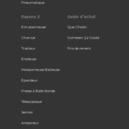
Pneumatique
Rayons X
Guide d'achat
Enrubanneuse
Que Choisir
Charrue
Combien Ça Coûte
Tracteur
Prix de revient
Ensileuse
Moissonneuse Batteuse
Épandeur
Presse à Balle Ronde
Télescopique
Semoir
Andaineur