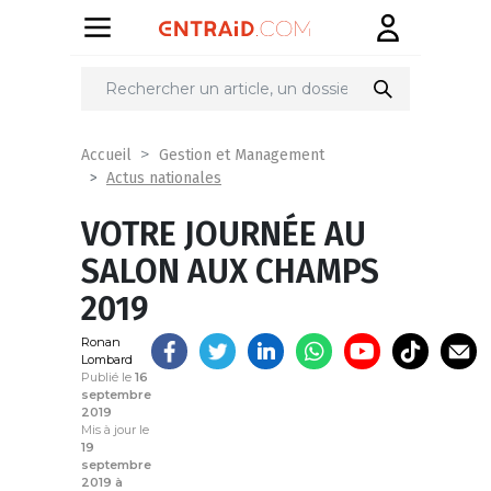
Partager
sur
Accueil
Gestion et Management
Actus nationales
VOTRE JOURNÉE AU
SALON AUX CHAMPS
2019
Ronan
Lombard
Publié le
16
septembre
2019
Mis à jour le
19
septembre
2019 à