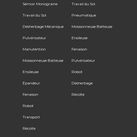
Semoir Monograine
Travail du Sol
Travail du Sol
Pneumatique
Désherbage Mécanique
Moissonneuse Batteuse
Pulvérisateur
Ensileuse
Manutention
Fenaison
Moissonneuse Batteuse
Pulvérisateur
Ensileuse
Robot
Épandeur
Désherbage
Fenaison
Récolte
Robot
Transport
Récolte