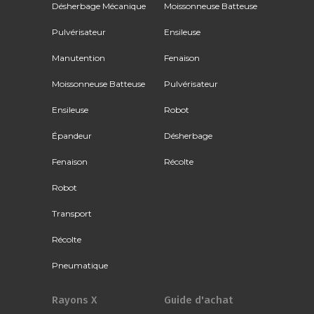
Désherbage Mécanique
Moissonneuse Batteuse
Pulvérisateur
Ensileuse
Manutention
Fenaison
Moissonneuse Batteuse
Pulvérisateur
Ensileuse
Robot
Épandeur
Désherbage
Fenaison
Récolte
Robot
Transport
Récolte
Pneumatique
Rayons X
Guide d'achat