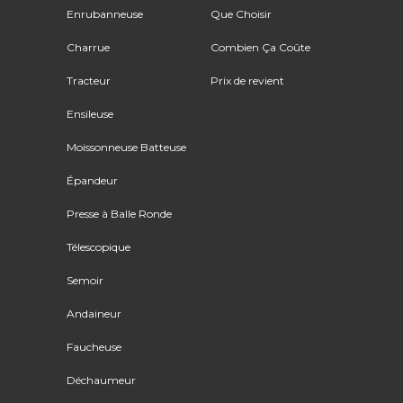
Enrubanneuse
Que Choisir
Charrue
Combien Ça Coûte
Tracteur
Prix de revient
Ensileuse
Moissonneuse Batteuse
Épandeur
Presse à Balle Ronde
Télescopique
Semoir
Andaineur
Faucheuse
Déchaumeur