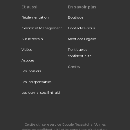
Et aussi
En savoir plus
Réglementation
Boutique
Gestion et Management
Contactez-nous !
Sur le terrain
Mentions Légales
Vidéos
Politique de
confidentialité
Astuces
Crédits
Les Dossiers
Les indispensables
Les journalistes Entraid
Ce site utilise le service Google Recaptcha. Voir
les
règles de confidentialité
et
les conditions d'utilisation
.