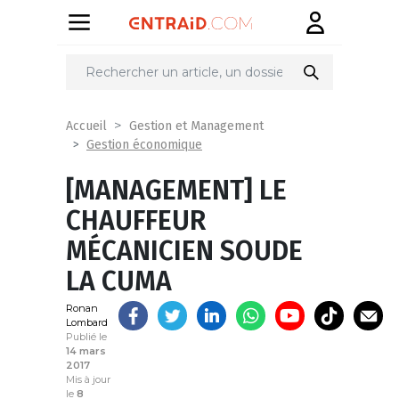
Partager
sur
Accueil
Gestion et Management
Gestion économique
[MANAGEMENT] LE
CHAUFFEUR
MÉCANICIEN SOUDE
LA CUMA
Ronan
Lombard
Publié le
14 mars
2017
Mis à jour
le
8