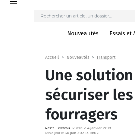
Une solution nouvelle 
Nouveautés
Essais et 
Transport
Accueil
Nouveautés
Une solution
sécuriser les
fourragers
Pascal Bordeau
Publié le
4 janvier 2019
Mis à jour le
30 juin 2021 à 18:02