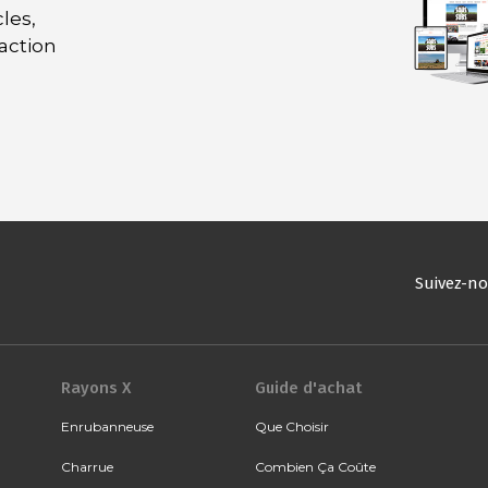
les,
daction
Suivez-n
Rayons X
Guide d'achat
Enrubanneuse
Que Choisir
Charrue
Combien Ça Coûte