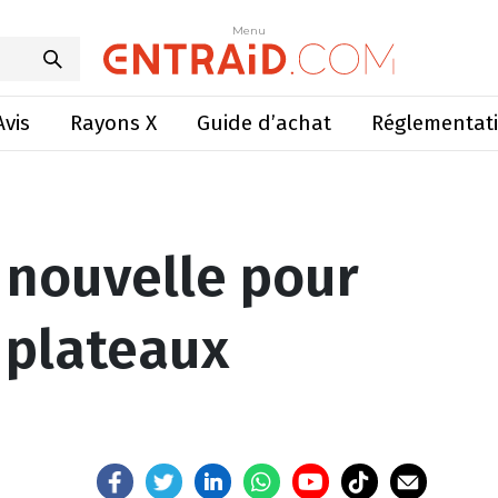
pour sécuriser les plateaux fourragers
Menu
Menu
Avis
Rayons X
Guide d’achat
Réglementat
 nouvelle pour
 plateaux