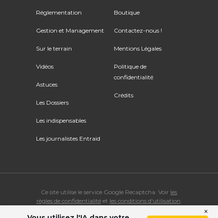
Réglementation
Boutique
Gestion et Management
Contactez-nous !
Sur le terrain
Mentions Légales
Vidéos
Politique de
confidentialité
Astuces
Crédits
Les Dossiers
Les indispensables
Les journalistes Entraid
Ce site utilise le service Google Recaptcha. Voir
les
règles de confidentialité
et
les conditions d'utilisation
.
×
Vous utilisez l'IA dans votre