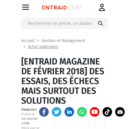
Partager
sur
Accueil
Gestion et Management
Actus nationales
[ENTRAID MAGAZINE
DE FÉVRIER 2018] DES
ESSAIS, DES ÉCHECS
MAIS SURTOUT DES
SOLUTIONS
Rédaction
Publié le
20 février
2018
Mis à jour le