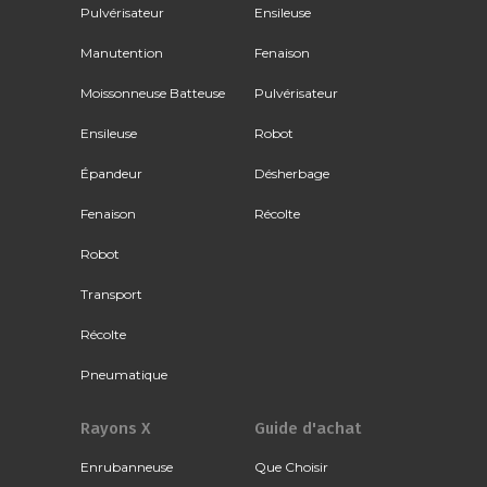
Pulvérisateur
Ensileuse
Manutention
Fenaison
Moissonneuse Batteuse
Pulvérisateur
Ensileuse
Robot
Épandeur
Désherbage
Fenaison
Récolte
Robot
Transport
Récolte
Pneumatique
Rayons X
Guide d'achat
Enrubanneuse
Que Choisir