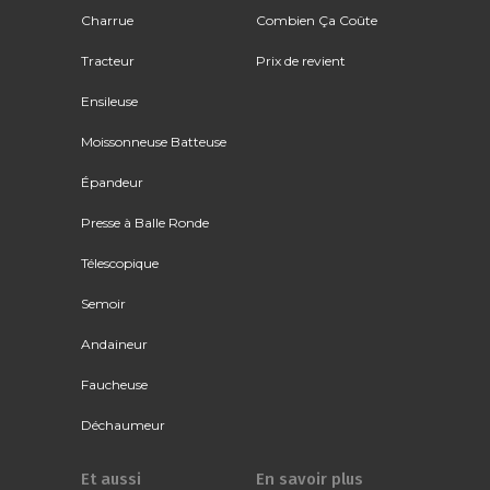
Charrue
Combien Ça Coûte
Tracteur
Prix de revient
Ensileuse
Moissonneuse Batteuse
Épandeur
Presse à Balle Ronde
Télescopique
Semoir
Andaineur
Faucheuse
Déchaumeur
Et aussi
En savoir plus